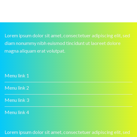
Lorem ipsum dolor sit amet, consectetuer adipiscing elit, sed
diam nonummy nibh euismod tincidunt ut laoreet dolore
magna aliquam erat volutpat.
Menu link 1
Menu link 2
Menu link 3
Menu link 4
Lorem ipsum dolor sit amet, consectetuer adipiscing elit, sed