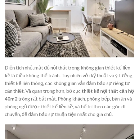
Diện tích nhỏ, mật độ nội thất trong không gian thiết kế liền
kề là điều không thể tránh. Tuy nhiên với kỹ thuật và ý tưởng
thiết kế liên thông, các không gian vẫn đảm bảo sự riêng tư
cần thiết. Và quan trọng hơn, bố cục
thiết kế nội thất căn hộ
40m2
trông rất bắt mắt. Phòng khách, phòng bếp, bàn ăn và
phòng ngủ được thiết kế liền kề, và bố trí theo các góc di
chuyển, để đảm bảo sự thuận tiện nhất cho gia chủ.