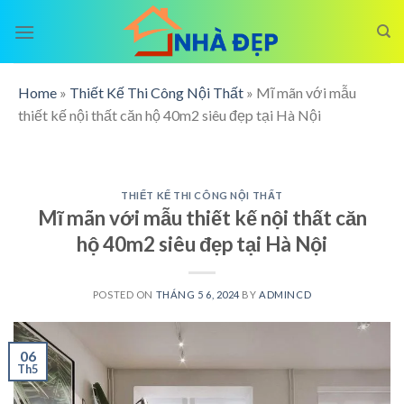
Skip
to
content
Home
»
Thiết Kế Thi Công Nội Thất
»
Mĩ mãn với mẫu
thiết kế nội thất căn hộ 40m2 siêu đẹp tại Hà Nội
THIẾT KẾ THI CÔNG NỘI THẤT
Mĩ mãn với mẫu thiết kế nội thất căn
hộ 40m2 siêu đẹp tại Hà Nội
POSTED ON
THÁNG 5 6, 2024
BY
ADMINCD
06
Th5