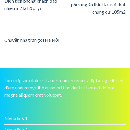
Diện tích phòng khách bao
phương án thiết kế nội thất
nhiêu m2 là hợp lý?
chung cư 105m2
Chuyển nhà trọn gói Hà Nội
Lorem ipsum dolor sit amet, consectetuer adipiscing elit, sed
diam nonummy nibh euismod tincidunt ut laoreet dolore
magna aliquam erat volutpat.
Menu link 1
Menu link 2