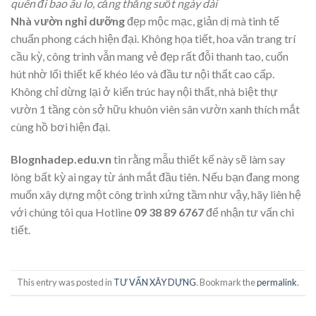
quên đi bao âu lo, căng thẳng suốt ngày dài
Nhà vườn nghỉ dưỡng
đẹp mộc mạc, giản dị mà tinh tế
chuẩn phong cách hiện đại. Không họa tiết, hoa văn trang trí
cầu kỳ, công trình vẫn mang vẻ đẹp rất đỗi thanh tao, cuốn
hút nhờ lối thiết kế khéo léo và đầu tư nội thất cao cấp.
Không chỉ dừng lại ở kiến trúc hay nội thất, nhà biệt thự
vườn 1 tầng còn sở hữu khuôn viên sân vườn xanh thích mắt
cùng hồ bơi hiện đại.
Blognhadep.edu.vn
tin rằng mẫu thiết kế này sẽ làm say
lòng bất kỳ ai ngay từ ánh mắt đầu tiên. Nếu bạn đang mong
muốn xây dựng một công trình xứng tầm như vậy, hãy liên hệ
với chúng tôi qua Hotline
09 38 89 6767
để nhận tư vấn chi
tiết.
This entry was posted in
TƯ VẤN XÂY DỰNG
. Bookmark the
permalink
.