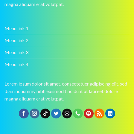
magna aliquam erat volutpat.
Menu link 1
Menu link 2
Menu link 3
Menu link 4
Lorem ipsum dolor sit amet, consectetuer adipiscing elit, sed
diam nonummy nibh euismod tincidunt ut laoreet dolore
magna aliquam erat volutpat.