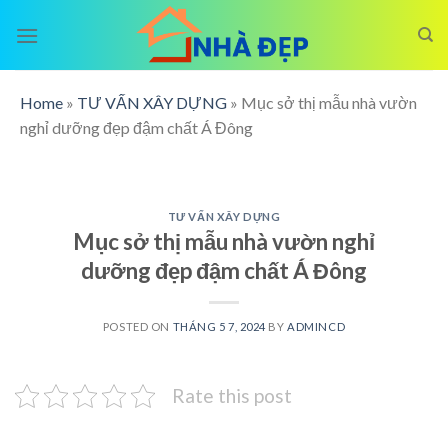
Skip
to
content
Home
»
TƯ VẤN XÂY DỰNG
»
Mục sở thị mẫu nhà vườn
nghỉ dưỡng đẹp đậm chất Á Đông
TƯ VẤN XÂY DỰNG
Mục sở thị mẫu nhà vườn nghỉ
dưỡng đẹp đậm chất Á Đông
POSTED ON
THÁNG 5 7, 2024
BY
ADMINCD
Rate this post