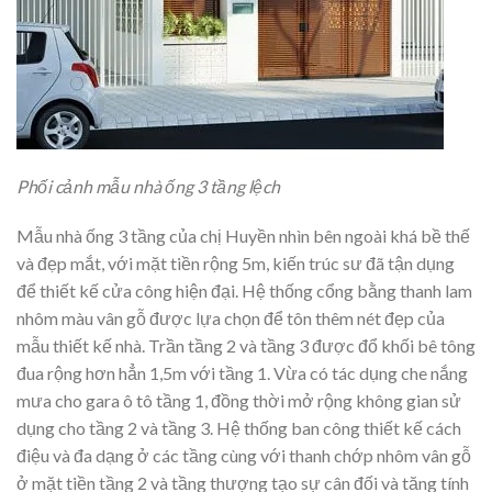
Phối cảnh mẫu nhà ống 3 tầng lệch
Mẫu nhà ống 3 tầng của chị Huyền nhìn bên ngoài khá bề thế
và đẹp mắt, với mặt tiền rộng 5m, kiến trúc sư đã tận dụng
để thiết kế cửa công hiện đại. Hệ thống cổng bằng thanh lam
nhôm màu vân gỗ được lựa chọn để tôn thêm nét đẹp của
mẫu thiết kế nhà. Trần tầng 2 và tầng 3 được đổ khối bê tông
đua rộng hơn hẳn 1,5m với tầng 1. Vừa có tác dụng che nắng
mưa cho gara ô tô tầng 1, đồng thời mở rộng không gian sử
dụng cho tầng 2 và tầng 3. Hệ thống ban công thiết kế cách
điệu và đa dạng ở các tầng cùng với thanh chớp nhôm vân gỗ
ở mặt tiền tầng 2 và tầng thượng tạo sự cân đối và tăng tính