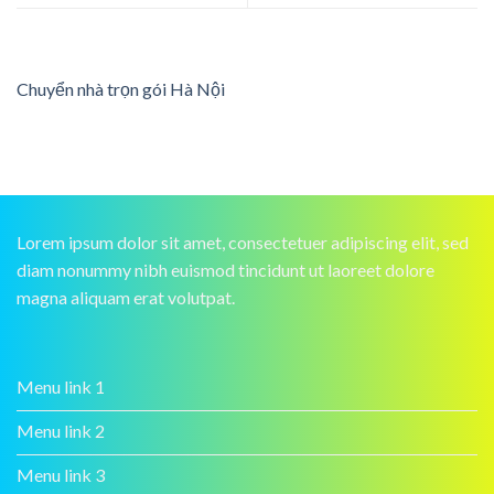
Chuyển nhà trọn gói Hà Nội
Lorem ipsum dolor sit amet, consectetuer adipiscing elit, sed
diam nonummy nibh euismod tincidunt ut laoreet dolore
magna aliquam erat volutpat.
Menu link 1
Menu link 2
Menu link 3