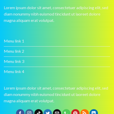
Lorem ipsum dolor sit amet, consectetuer adipiscing elit, sed
diam nonummy nibh euismod tincidunt ut laoreet dolore
magna aliquam erat volutpat.
Menu link 1
Menu link 2
Menu link 3
Menu link 4
Lorem ipsum dolor sit amet, consectetuer adipiscing elit, sed
diam nonummy nibh euismod tincidunt ut laoreet dolore
magna aliquam erat volutpat.