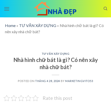
Skip
to
content
Home
»
TƯ VẤN XÂY DỰNG
»
Nhà hình chữ bát là gì? Có
nên xây nhà chữ bát?
TƯ VẤN XÂY DỰNG
Nhà hình chữ bát là gì? Có nên xây
nhà chữ bát?
POSTED ON
THÁNG 4 28, 2024
BY
MARKETINGVITO53
Rate this post