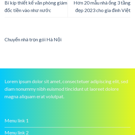
Bí kíp thiết kế văn phòng giám
Hơn 20 mẫu nhà ống 3 tầng
đốc tiền vào như nước
đẹp 2023 cho gia đình Việt
Chuyển nhà trọn gói Hà Nội
Lorem ipsum dolor sit amet, consectetuer adipiscing elit, sed
diam nonummy nibh euismod tincidunt ut laoreet dolore
magna aliquam erat volutpat.
Menu link 1
Menu link 2