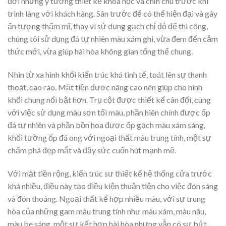
đời những ý tưởng thiết kế khoa học và chỉn chu trước khi
trình làng với khách hàng. Sân trước để có thể hiện đại và gây
ấn tượng thẩm mĩ, thay vì sử dụng gạch chỉ đỏ để thi công,
chúng tôi sử dụng đá tự nhiên màu xám ghi, vừa đem đến cảm
thức mới, vừa giúp hài hòa không gian tổng thể chung.
Nhìn từ xa hình khối kiến trúc khá tinh tế, toát lên sự thanh
thoát, cao ráo. Mặt tiền được nâng cao nên giúp cho hình
khối chung nổi bật hơn. Trụ cột được thiết kế cân đối, cùng
với việc sử dụng màu sơn tối màu, phần hiên chính được ốp
đá tự nhiên và phần bồn hoa được ốp gạch màu xám sáng,
khối tường ốp đá ong với ngoại thất màu trung tính, một sự
chấm phá đẹp mắt và đầy sức cuốn hút mạnh mẽ.
Với mặt tiền rộng, kiến trúc sư thiết kế hệ thống cửa trước
khá nhiều, điều này tạo điều kiện thuận tiện cho việc đón sáng
và đón thoáng. Ngoại thất kế hợp nhiều màu, với sự trung
hòa của những gam màu trung tính như màu xám, màu nâu,
màu be sáng, một sự kết hợp hài hòa nhưng vẫn có sự bứt