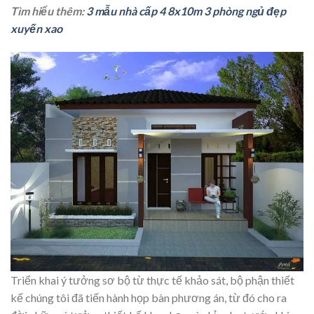
Tìm hiểu thêm:
3 mẫu nhà cấp 4 8x10m 3 phòng ngủ đẹp
xuyến xao
Triển khai ý tưởng sơ bộ từ thực tế khảo sát, bộ phận thiết
kế chúng tôi đã tiến hành họp bàn phương án, từ đó cho ra