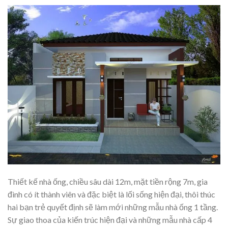
Thiết kế nhà ống, chiều sâu dài 12m, mặt tiền rộng 7m, gia
đình có ít thành viên và đặc biệt là lối sống hiện đại, thôi thúc
hai bạn trẻ quyết định sẽ làm mới những mẫu nhà ống 1 tầng.
Sự giao thoa của kiến trúc hiện đại và những mẫu nhà cấp 4