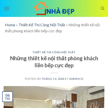
Skip
to
content
Home
»
Thiết Kế Thi Công Nội Thất
»
Những thiết kế nội
thất phòng khách liền bếp cực đẹp
THIẾT KẾ THI CÔNG NỘI THẤT
Những thiết kế nội thất phòng khách
liền bếp cực đẹp
POSTED ON
THÁNG 5 6, 2024
BY
ADMINCD
06
Th5