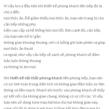
Vì vậy lưu ý đầu tiên khi thiết kế phòng khách liền bếp đó là
chú ý đến
mùi thức ăn. Để giảm thiểu mùi thức ăn, bạn nên trang bị cho
căn bếp những phụ
kiện cao cấp và hệ thống hút mùi tốt. Bên cạnh đó, căn bếp
của bạn nên bố trí gần
không gian khoáng thoáng, nơi có luồng gió luân phiên và giúp
múi thức ăn thoát
ra ngoài, như vậy căn bếp sẽ sạch sẽ, phòng khách sẽ đảm
bảo luôn thông thoáng
và không bị ám mùi.
Khi
thiết kế nội thất phòng khách
liền phòng bếp, bạn nên
có sự tính toán trong diện tích và không gian đảm bảo sự liên
thông và liền mạch. Khách khi bước vào phòng khách sẽ thấy
sự kết nối của không gian chung, không có sự rời rạc. Vì vậy
bạn nên sử dụng tone màu hài hòa cho hai không gian này,
cùng với đó là dùng tranh treo tường kết hợp đèn trang trí