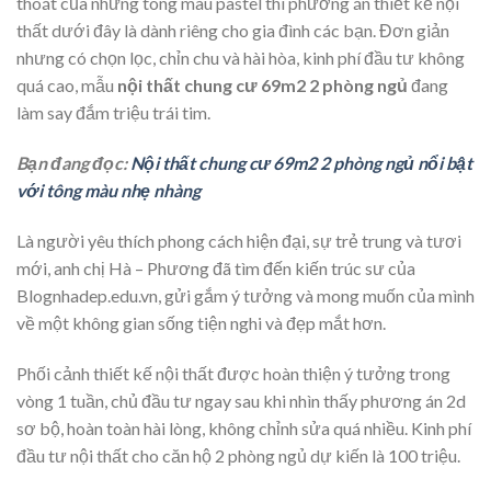
thoát của những tông màu pastel thì phương án thiết kế nội
thất dưới đây là dành riêng cho gia đình các bạn. Đơn giản
nhưng có chọn lọc, chỉn chu và hài hòa, kinh phí đầu tư không
quá cao, mẫu
nội thất chung cư 69m2 2 phòng ngủ
đang
làm say đắm triệu trái tim.
Bạn đang đọc:
Nội thất chung cư 69m2 2 phòng ngủ nổi bật
với tông màu nhẹ nhàng
Là người yêu thích phong cách hiện đại, sự trẻ trung và tươi
mới, anh chị Hà – Phương đã tìm đến kiến trúc sư của
Blognhadep.edu.vn, gửi gắm ý tưởng và mong muốn của mình
về một không gian sống tiện nghi và đẹp mắt hơn.
Phối cảnh thiết kế nội thất được hoàn thiện ý tưởng trong
vòng 1 tuần, chủ đầu tư ngay sau khi nhìn thấy phương án 2d
sơ bộ, hoàn toàn hài lòng, không chỉnh sửa quá nhiều. Kinh phí
đầu tư nội thất cho căn hộ 2 phòng ngủ dự kiến là 100 triệu.