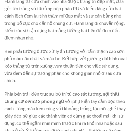
Hành lang từ cửa chính vào nhà được trang trí đẹp mắt, cửa
gỗ sơn trắng với đường nẹp phào PU và kiểu dáng cửa hai
cánh lệch đem lại tính thẩm mĩ đẹp mắt và sự cân bằng nhỏ
trong bố cục cho căn hộ chung cư. Hành lang di chuyển rộng,
kiến trúc sư tận dụng hai mảng tường hai bên để đem đến
điểm nhấn nhỏ.
Bên phải tường được xử lý ấn tượng với tấm thạch cao sơn
phủ màu nâu nhạt và màu be. Kết hợp với gương dài hình oval
kéo thẳng từ trên xuống, vừa thuận tiện cho việc sử dụng,
vừa đem đến sự tương phản cho không gian nhỏ ở sau cửa
chính.
Phía bên trái kiến trúc sư bố trí tủ cao sát tường,
nội thất
chung cư 69m2 2 phòng ngủ
với phụ kiện tay cầm dọc theo
cánh. Tông màu kem cùng với khoảng trống, tạo nên ghế thay
giày dép, sẽ giúp các thành viên có cảm giác thoái mái khi sử
dụng, có thể ngắm nhìn mình trước khi ra khỏi nhà hoặc sau
khi trở về. Ý tưởng này được anh chị Hà – Phương vô cùng