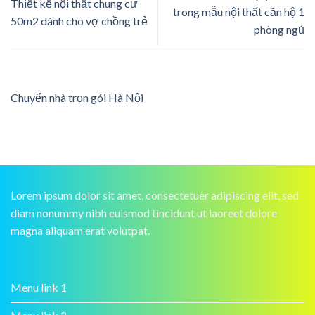
Thiết kế nội thất chung cư
trong mẫu nội thất căn hộ 1
50m2 dành cho vợ chồng trẻ
phòng ngủ
Chuyển nhà trọn gói Hà Nội
Lorem ipsum dolor sit amet, consectetuer adipiscing elit, sed
diam nonummy nibh euismod tincidunt ut laoreet dolore
magna aliquam erat volutpat.
Menu link 1