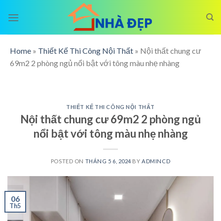
Skip
to
content
Home
»
Thiết Kế Thi Công Nội Thất
»
Nội thất chung cư
69m2 2 phòng ngủ nổi bật với tông màu nhẹ nhàng
THIẾT KẾ THI CÔNG NỘI THẤT
Nội thất chung cư 69m2 2 phòng ngủ
nổi bật với tông màu nhẹ nhàng
POSTED ON
THÁNG 5 6, 2024
BY
ADMINCD
06
Th5