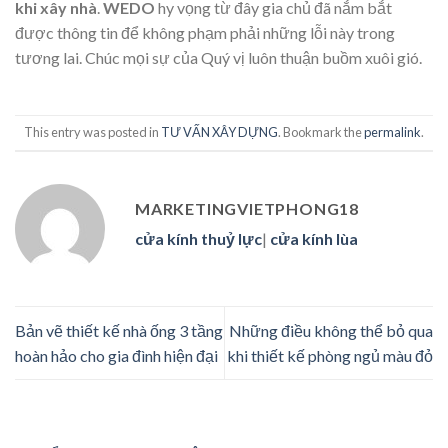
khi xây nhà
.
WEDO
hy vọng từ đây gia chủ đã nắm bắt
được thông tin để không phạm phải những lỗi này trong
tương lai. Chúc mọi sự của Quý vị luôn thuận buồm xuôi gió.
This entry was posted in
TƯ VẤN XÂY DỰNG
. Bookmark the
permalink
.
MARKETINGVIETPHONG18
cửa kính thuỷ lực
|
cửa kính lùa
Bản vẽ thiết kế nhà ống 3 tầng
Những điều không thể bỏ qua
hoàn hảo cho gia đình hiện đại
khi thiết kế phòng ngủ màu đỏ