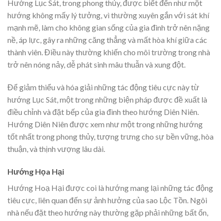
Hướng Lục Sát, trong phong thủy, được biết đến như một
hướng không mấy lý tưởng, vì thường xuyên gắn với sát khí
mạnh mẽ, làm cho không gian sống của gia đình trở nên nặng
nề, áp lực, gây ra những căng thẳng và mất hòa khí giữa các
thành viên. Điều này thường khiến cho môi trường trong nhà
trở nên nóng nảy, dễ phát sinh mâu thuẫn và xung đột.
Để giảm thiểu và hóa giải những tác động tiêu cực này từ
hướng Lục Sát, một trong những biện pháp được đề xuất là
điều chỉnh và đặt bếp của gia đình theo hướng Diên Niên.
Hướng Diên Niên được xem như một trong những hướng
tốt nhất trong phong thủy, tượng trưng cho sự bền vững, hòa
thuận, và thịnh vượng lâu dài.
Hướng Họa Hại
Hướng Hoạ Hại được coi là hướng mang lại những tác động
tiêu cực, liên quan đến sự ảnh hưởng của sao Lộc Tồn. Ngôi
nhà nếu đặt theo hướng này thường gặp phải những bất ổn,