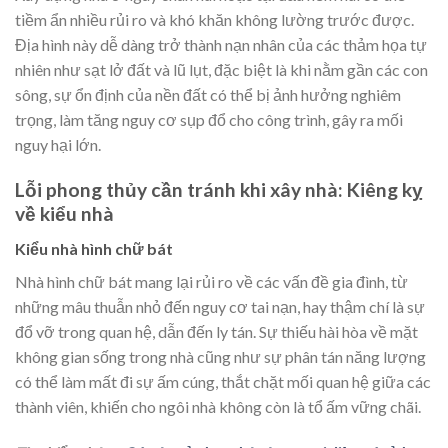
tiềm ẩn nhiều rủi ro và khó khăn không lường trước được.
Địa hình này dễ dàng trở thành nạn nhân của các thảm họa tự
nhiên như sạt lở đất và lũ lụt, đặc biệt là khi nằm gần các con
sông, sự ổn định của nền đất có thể bị ảnh hưởng nghiêm
trọng, làm tăng nguy cơ sụp đổ cho công trình, gây ra mối
nguy hại lớn.
Lỗi phong thủy cần tránh khi xây nhà: Kiêng kỵ
về kiểu nhà
Kiểu nhà hình chữ bát
Nhà hình chữ bát mang lại rủi ro về các vấn đề gia đình, từ
những mâu thuẫn nhỏ đến nguy cơ tai nạn, hay thậm chí là sự
đổ vỡ trong quan hệ, dẫn đến ly tán. Sự thiếu hài hòa về mặt
không gian sống trong nhà cũng như sự phân tán năng lượng
có thể làm mất đi sự ấm cúng, thắt chặt mối quan hệ giữa các
thành viên, khiến cho ngôi nhà không còn là tổ ấm vững chãi.