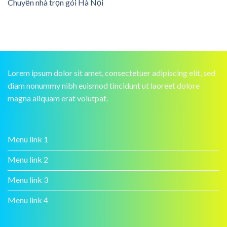
Chuyển nhà trọn gói Hà Nội
Lorem ipsum dolor sit amet, consectetuer adipiscing elit, sed
diam nonummy nibh euismod tincidunt ut laoreet dolore
magna aliquam erat volutpat.
Menu link 1
Menu link 2
Menu link 3
Menu link 4