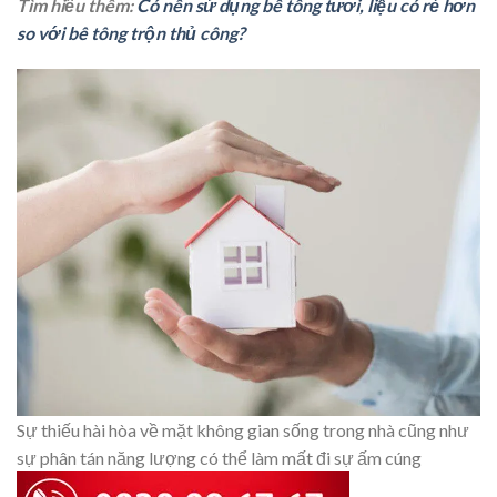
Tìm hiểu thêm:
Có nên sử dụng bê tông tươi, liệu có rẻ hơn
so với bê tông trộn thủ công?
Sự thiếu hài hòa về mặt không gian sống trong nhà cũng như
sự phân tán năng lượng có thể làm mất đi sự ấm cúng