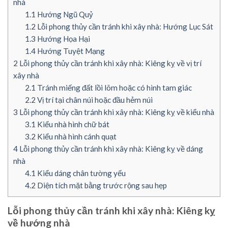
nhà
1.1
Hướng Ngũ Quỷ
1.2
Lỗi phong thủy cần tránh khi xây nhà: Hướng Lục Sát
1.3
Hướng Họa Hại
1.4
Hướng Tuyệt Mạng
2
Lỗi phong thủy cần tránh khi xây nhà: Kiêng kỵ về vị trí
xây nhà
2.1
Tránh miếng đất lồi lõm hoặc có hình tam giác
2.2
Vị trí tại chân núi hoặc đầu hẻm núi
3
Lỗi phong thủy cần tránh khi xây nhà: Kiêng kỵ về kiểu nhà
3.1
Kiểu nhà hình chữ bát
3.2
Kiểu nhà hình cánh quạt
4
Lỗi phong thủy cần tránh khi xây nhà: Kiêng kỵ về dáng
nhà
4.1
Kiểu dáng chân tường yếu
4.2
Diện tích mặt bằng trước rộng sau hẹp
Lỗi phong thủy cần tránh khi xây nhà: Kiêng kỵ
về hướng nhà