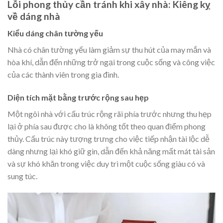
Lỗi phong thủy cần tránh khi xây nhà: Kiêng kỵ
về dáng nhà
Kiểu dáng chân tường yếu
Nhà có chân tường yếu làm giảm sự thu hút của may mắn và
hòa khí, dẫn đến những trở ngại trong cuộc sống và công việc
của các thành viên trong gia đình.
Diện tích mặt bằng trước rộng sau hẹp
Một ngôi nhà với cấu trúc rộng rãi phía trước nhưng thu hẹp
lại ở phía sau được cho là không tốt theo quan điểm phong
thủy. Cấu trúc này tượng trưng cho việc tiếp nhận tài lộc dễ
dàng nhưng lại khó giữ gìn, dẫn đến khả năng mất mát tài sản
và sự khó khăn trong việc duy trì một cuộc sống giàu có và
sung túc.