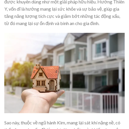
được khuyên dùng như một giải pháp hữu hiệu. Hướng Thiên
Y, vốn dĩ là hướng mang lại sức khỏe và sự bảo vệ, giúp gia
tăng năng lượng tích cực và giảm bớt những tác động xấu,
từ đó mang lại sự ổn định và bình an cho gia đình.
Sao này, thuộc về ngũ hành Kim, mang lại sát khí nặng nề, có