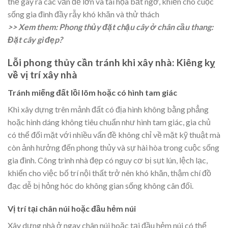
thể gây ra các vấn đề lớn và tai họa bất ngờ, khiến cho cuộc
sống gia đình đầy rẫy khó khăn và thử thách
>> Xem them: Phong thủy đặt chậu cây ở chân cầu thang:
Đặt cây gì đẹp?
Lỗi phong thủy cần tránh khi xây nhà: Kiêng kỵ
về vị trí xây nhà
Tránh miếng đất lồi lõm hoặc có hình tam giác
Khi xây dựng trên mảnh đất có địa hình không bằng phẳng
hoặc hình dáng không tiêu chuẩn như hình tam giác, gia chủ
có thể đối mặt với nhiều vấn đề không chỉ về mặt kỹ thuật mà
còn ảnh hưởng đến phong thủy và sự hài hòa trong cuộc sống
gia đình. Công trình nhà đẹp có nguy cơ bị sụt lún, lệch lạc,
khiến cho việc bố trí nội thất trở nên khó khăn, thậm chí đồ
đạc dễ bị hỏng hóc do không gian sống không cân đối.
Vị trí tại chân núi hoặc đầu hẻm núi
Xây dựng nhà ở ngay chân núi hoặc tại đầu hẻm núi có thể