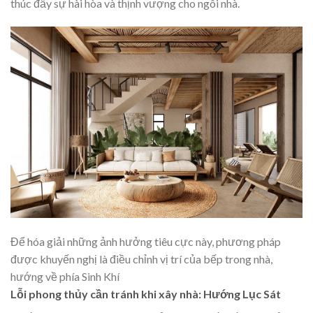
thúc đẩy sự hài hòa và thịnh vượng cho ngôi nhà.
Để hóa giải những ảnh hưởng tiêu cực này, phương pháp
được khuyến nghị là điều chỉnh vị trí của bếp trong nhà,
hướng về phía Sinh Khí
Lỗi phong thủy cần tránh khi xây nhà: Hướng Lục Sát