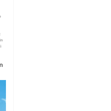
o
c
én
i
ện