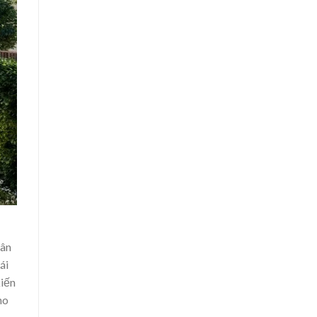
sân
ái
kiến
ho