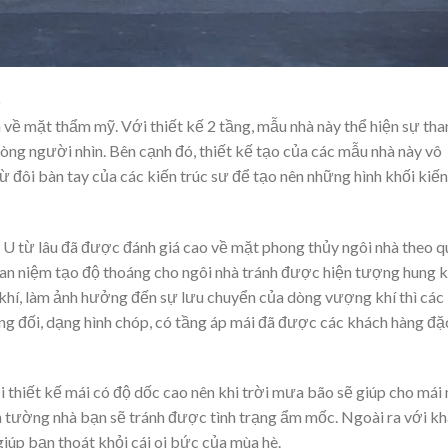
o
m về mặt thẩm mỹ. Với thiết kế 2 tầng, mẫu nhà này thể hiện sự tha
 lòng người nhìn. Bên cạnh đó, thiết kế tạo của các mẫu nhà này vô
từ đôi bàn tay của các kiến trúc sư để tạo nên những hình khối kiến
hữ U từ lâu đã được đánh giá cao về mặt phong thủy ngôi nhà theo 
uan niệm tạo độ thoáng cho ngôi nhà tránh được hiện tượng hung k
à khí, làm ảnh hưởng đến sự lưu chuyển của dòng vượng khí thì các
ơng đối, dạng hình chóp, có tầng áp mái đã được các khách hàng đặ
i thiết kế mái có độ dốc cao nên khi trời mưa bão sẽ giúp cho mái
 tường nhà bạn sẽ tránh được tình trạng ẩm mốc. Ngoài ra với k
giúp bạn thoát khỏi cái oi bức của mùa hè.