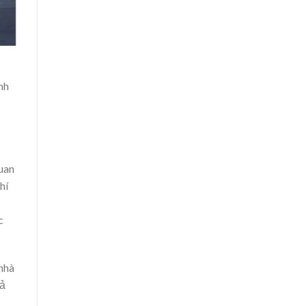
nh
quan
hí
c
 nhà
hả