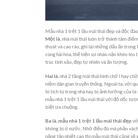
Mẫu nhà 1 trệt 1 lầu mái thái đẹp và độc đá
Một là
, nhà mái thái luôn trở thành tâm điể
thoát và cao ráo, ghi lại những dấu ấn trong
cùng hài hòa, thể hiện sự nhào nặn khéo léo 
trúc tinh xảo, đẹp tự nhiên và ấn tượng.
Hai là
, nhà 2 tầng mái thái hình chữ I hay c
niệm dân gian truyền thống. Ngoài ta, với q
bị tích tụ trong nhà hay bị ảnh hưởng của t
mẫu nhà 1 trệt 1 lầu mái thái với độ dốc tư
biệt ưa chuộng.
Ba là
,
mẫu nhà 1 trệt 1 lầu mái thái đẹp
vớ
không bị ứ nước. Nhờ điều đó mà phần vách
năng tản nhiệt cao thì mẫu mái thái cũng sẽ 