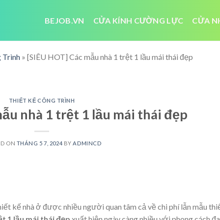
BEJOB.VN
CỬA KÍNH CƯỜNG LỰC
CỬA N
 Trình
»
[SIÊU HOT] Các mẫu nhà 1 trệt 1 lầu mái thái đẹp
THIẾT KẾ CÔNG TRÌNH
u nhà 1 trệt 1 lầu mái thái đẹp
ED ON
THÁNG 5 7, 2024
BY
ADMINCD
hiết kế nhà ở được nhiều người quan tâm cả về chi phí lẫn mẫu thi
t 1 lầu mái thái đẹp
xuất hiện ngày càng nhiều với phong cách đa