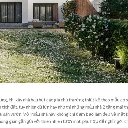
ộng, khi xây nhà hầu hết các gia chủ thường thiết kế theo mẫu có 
tích đất, tuy nhiên dù lớn hay nhỏ thì những mẫu nhà 2 tầng mái th
 khu sân vườn. Với mẫu nhà này không chỉ đảm bảo làm đẹp về mặt 
ông gian gần gũi với thiên nhiên tươi mát, phù hợp để nghỉ ngơi c