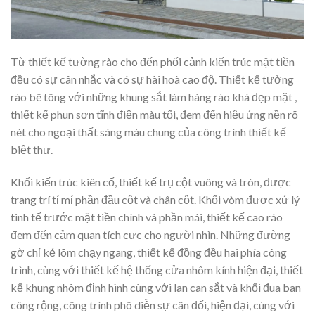
Từ thiết kế tường rào cho đến phối cảnh kiến trúc mặt tiền
đều có sự cân nhắc và có sự hài hoà cao độ. Thiết kế tường
rào bê tông với những khung sắt làm hàng rào khá đẹp mặt ,
thiết kế phun sơn tĩnh điện màu tối, đem đến hiệu ứng nền rõ
nét cho ngoại thất sáng màu chung của công trình thiết kế
biệt thự.
Khối kiến trúc kiên cố, thiết kế trụ cột vuông và tròn, được
trang trí tỉ mỉ phần đầu cột và chân cột. Khối vòm được xử lý
tinh tế trước mặt tiền chính và phần mái, thiết kế cao ráo
đem đến cảm quan tích cực cho người nhìn. Những đường
gờ chỉ kẻ lõm chạy ngang, thiết kế đồng đều hai phía công
trình, cùng với thiết kế hệ thống cửa nhôm kính hiện đại, thiết
kế khung nhôm định hình cùng với lan can sắt và khối đua ban
công rộng, công trình phô diễn sự cân đối, hiện đại, cùng với