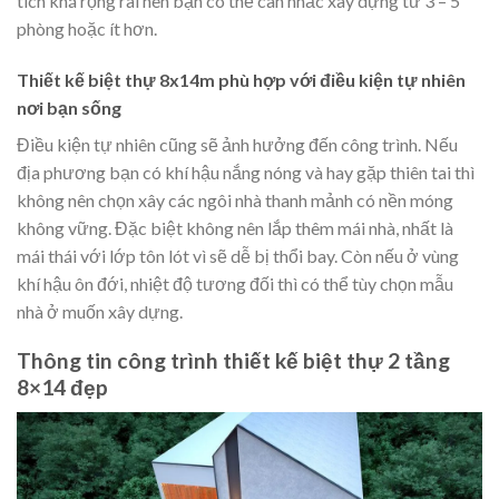
tích khá rộng rãi nên bạn có thể cân nhắc xây dựng từ 3 – 5
phòng hoặc ít hơn.
Thiết kế biệt thự 8x14m phù hợp với điều kiện tự nhiên
nơi bạn sống
Điều kiện tự nhiên cũng sẽ ảnh hưởng đến công trình. Nếu
địa phương bạn có khí hậu nắng nóng và hay gặp thiên tai thì
không nên chọn xây các ngôi nhà thanh mảnh có nền móng
không vững. Đặc biệt không nên lắp thêm mái nhà, nhất là
mái thái với lớp tôn lót vì sẽ dễ bị thổi bay. Còn nếu ở vùng
khí hậu ôn đới, nhiệt độ tương đối thì có thể tùy chọn mẫu
nhà ở muốn xây dựng.
Thông tin công trình thiết kế biệt thự 2 tầng
8×14
đẹp