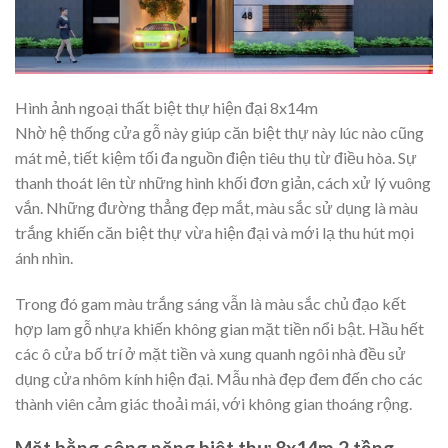
Hình ảnh ngoại thất biệt thự hiện đại 8x14m
Nhờ hệ thống cửa gỗ này giúp căn biệt thự này lúc nào cũng
mát mẻ, tiết kiệm tối đa nguồn điện tiêu thụ từ điều hòa. Sự
thanh thoát lên từ những hình khối đơn giản, cách xử lý vuông
vắn. Những đường thẳng đẹp mắt, màu sắc sử dụng là màu
trắng khiến căn biệt thự vừa hiện đại và mới lạ thu hút mọi
ánh nhìn.
Trong đó gam màu trắng sáng vẫn là màu sắc chủ đạo kết
hợp lam gỗ nhựa khiến không gian mặt tiền nổi bật. Hầu hết
các ô cửa bố trí ở mặt tiền và xung quanh ngôi nhà đều sử
dụng cửa nhôm kính hiện đại. Mẫu nhà đẹp đem đến cho các
thành viên cảm giác thoải mái, với không gian thoáng rộng.
Mặt bằng công năng biệt thự 8x14m 2 tầng