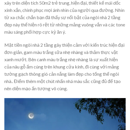
xây trên diện tích 50m2 trẻ trung, hiện đại, thiết kế mái dốc
xinh xắn, chinh phục mọi ánh nhìn của người qua đường. Nhìn
từ xa chắc chắn bạn đã thấy sự nổi bật của ngôi nhà 2 tầng
đẹp này thể hiện rõ rệt từ những mảng vuông vắn và các tone
màu sáng phối hợp cực kỳ ăn ý.
Mặt tiền ngôi nhà 2 tầng gây thiện cảm với kiến trúc hiện đại
đơn giản, gam màu trắng sữa nhẹ nhàng và thảm thực vật
xanh mướt. Bên canh màu trắng nhẹ nhàng là sự xuất hiện
của nâu gỗ ấm cúng trên khung cửa kính, đi cùng với mảng
tường gạch thông gió cản nắng làm đẹp cho tổng thể ngôi
nhà.. Điểm thêm một chút nhấn nhá màu sắc cũng đủ để tạo
nên diện mạo ấn tượng vô cùng.