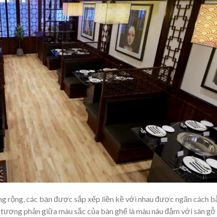
ng rộng, các bạn được sắp xếp liền kề với nhau được ngăn cách 
ự tương phản giữa màu sắc của bàn ghế là màu nâu đậm với sàn gỗ