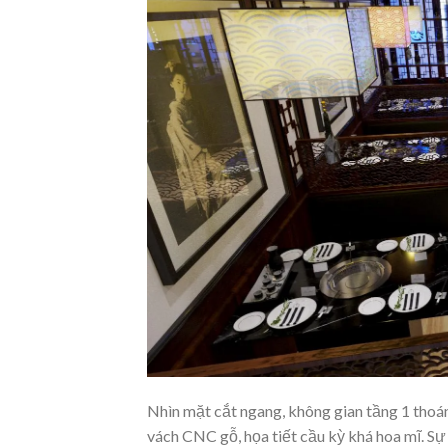
Nhìn mặt cắt ngang, không gian tầng 1 thoá
vách CNC gỗ, họa tiết cầu kỳ khá hoa mĩ. S