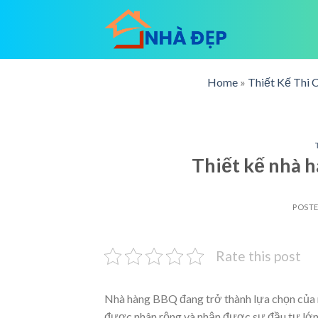
Skip
to
content
Home
»
Thiết Kế Thi 
Thiết kế nhà 
POST
Rate this post
Nhà hàng BBQ đang trở thành lựa chọn của 
được nhân rộng và nhận được sự đầu tư lớn