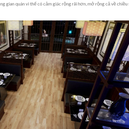
ng gian quán vì thế có cảm giác rộng rãi hơn, mở rộng cả về chiều