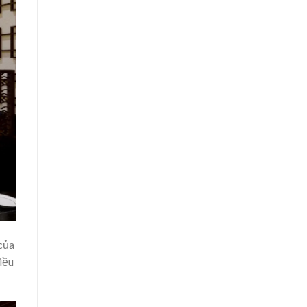
của
iều