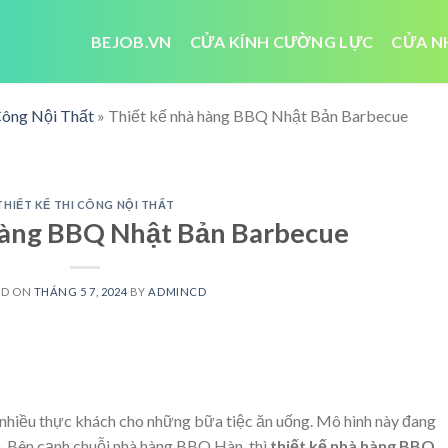
BEJOB.VN
CỬA KÍNH CƯỜNG LỰC
CỬA N
Công Nội Thất
»
Thiết kế nhà hàng BBQ Nhật Bản Barbecue
THIẾT KẾ THI CÔNG NỘI THẤT
hàng BBQ Nhật Bản Barbecue
ED ON
THÁNG 5 7, 2024
BY
ADMINCD
nhiều thực khách cho những bữa tiệc ăn uống. Mô hình này đang
. Bên cạnh chuỗi nhà hàng BBQ Hàn, thì
thiết kế nhà hàng BBQ