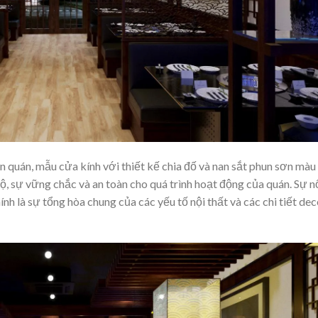
n quán, mẫu cửa kính với thiết kế chia đố và nan sắt phun sơn màu
, sự vững chắc và an toàn cho quá trình hoạt động của quán. Sự n
h là sự tổng hòa chung của các yếu tố nội thất và các chi tiết dec