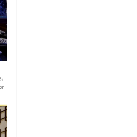
ổi
or