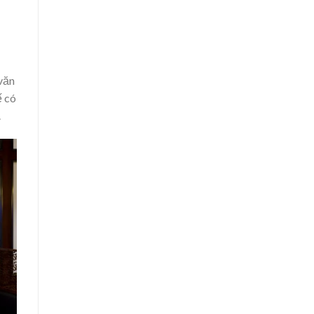
 văn
ế có
.