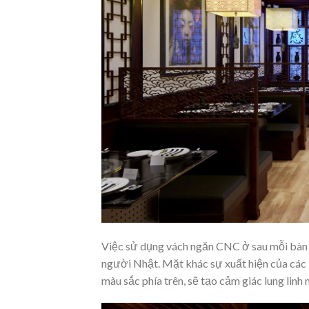
Việc sử dụng vách ngăn CNC ở sau mỗi bàn 
người Nhật. Mặt khác sự xuất hiện của các 
màu sắc phía trên, sẽ tạo cảm giác lung lin