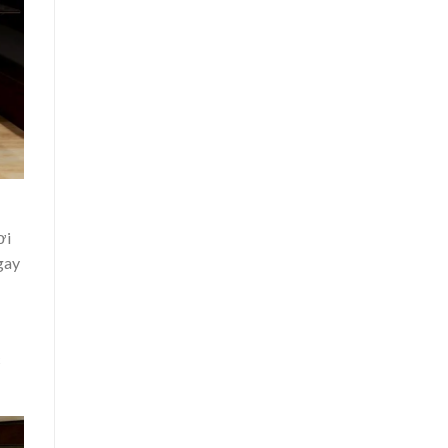
ơi
gay
c