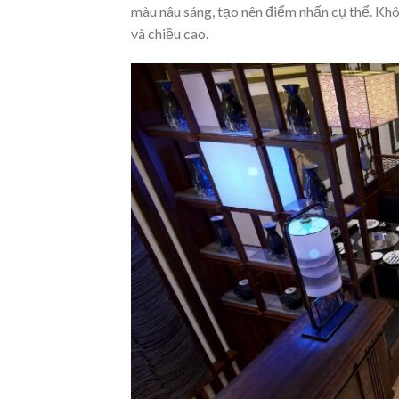
màu nâu sáng, tạo nên điểm nhấn cụ thể. Khô
và chiều cao.