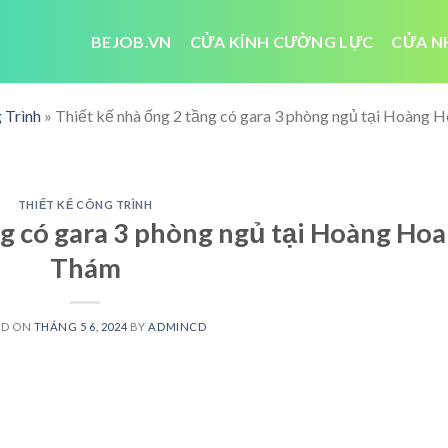
BEJOB.VN
CỬA KÍNH CƯỜNG LỰC
CỬA N
 Trình
»
Thiết kế nhà ống 2 tầng có gara 3 phòng ngủ tại Hoàng 
THIẾT KẾ CÔNG TRÌNH
ng có gara 3 phòng ngủ tại Hoàng Hoa
Thám
ED ON
THÁNG 5 6, 2024
BY
ADMINCD