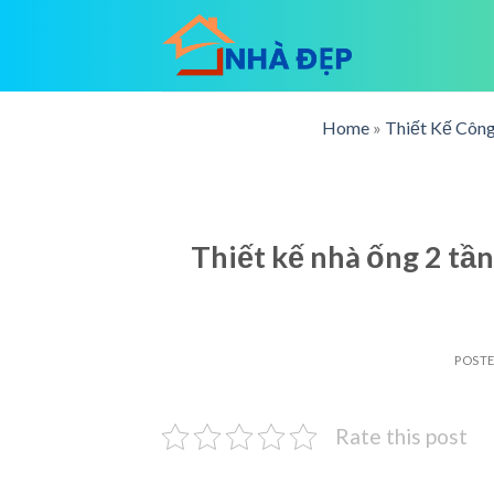
Skip
to
content
Home
»
Thiết Kế Công
Thiết kế nhà ống 2 tầ
POST
Rate this post