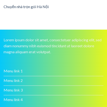
Chuyển nhà trọn gói Hà Nội
Lorem ipsum dolor sit amet, consectetuer adipiscing elit, sed
diam nonummy nibh euismod tincidunt ut laoreet dolore
magna aliquam erat volutpat.
Menu link 1
Menu link 2
Menu link 3
Menu link 4