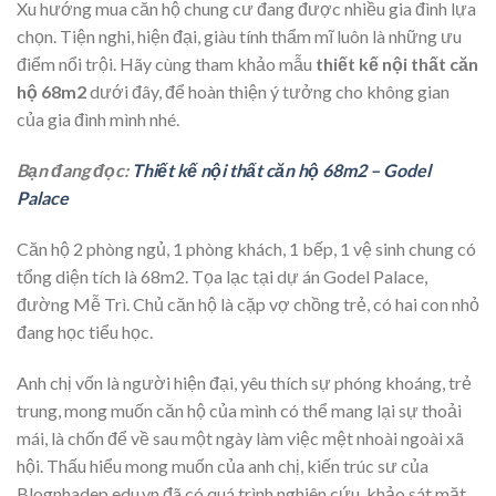
Xu hướng mua căn hộ chung cư đang được nhiều gia đình lựa
chọn. Tiện nghi, hiện đại, giàu tính thẩm mĩ luôn là những ưu
điểm nổi trội. Hãy cùng tham khảo mẫu
thiết kế nội thất căn
hộ 68m2
dưới đây, để hoàn thiện ý tưởng cho không gian
của gia đình mình nhé.
Bạn đang đọc:
Thiết kế nội thất căn hộ 68m2 – Godel
Palace
Căn hộ 2 phòng ngủ, 1 phòng khách, 1 bếp, 1 vệ sinh chung có
tổng diện tích là 68m2. Tọa lạc tại dự án Godel Palace,
đường Mễ Trì. Chủ căn hộ là cặp vợ chồng trẻ, có hai con nhỏ
đang học tiểu học.
Anh chị vốn là người hiện đại, yêu thích sự phóng khoáng, trẻ
trung, mong muốn căn hộ của mình có thể mang lại sự thoải
mái, là chốn để về sau một ngày làm việc mệt nhoài ngoài xã
hội. Thấu hiểu mong muốn của anh chị, kiến trúc sư của
Blognhadep.edu.vn đã có quá trình nghiên cứu, khảo sát mặt