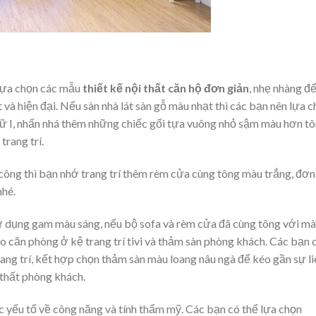
 lựa chọn các mẫu
thiết kế nội thất căn hộ đơn giản
, nhẹ nhàng đ
và hiện đại. Nếu sàn nhà lát sàn gỗ màu nhạt thì các bạn nên lựa 
ữ I, nhấn nhá thêm những chiếc gối tựa vuông nhỏ sậm màu hơn t
rang trí.
công thì bạn nhớ trang trí thêm rèm cửa cùng tông màu trắng, đơn
nhé.
dụng gam màu sáng, nếu bộ sofa và rèm cửa đã cùng tông với m
o căn phòng ở kệ trang trí tivi và thảm sàn phòng khách. Các bạn 
rang trí, kết hợp chọn thảm sàn màu loang nâu ngà để kéo gần sự li
 thất phòng khách.
 yếu tố về công năng và tính thẩm mỹ. Các bạn có thể lựa chọn