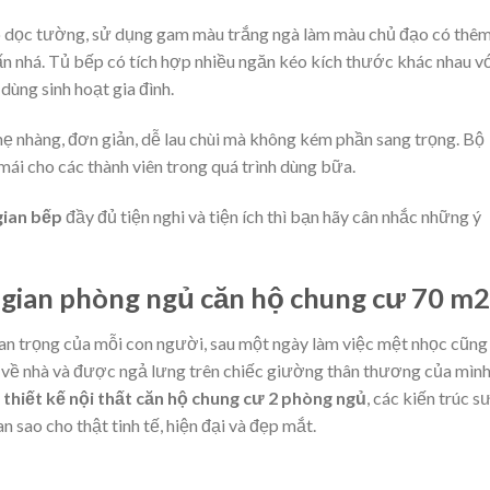
eo dọc tường, sử dụng gam màu trắng ngà làm màu chủ đạo có thê
 nhá. Tủ bếp có tích hợp nhiều ngăn kéo kích thước khác nhau v
dùng sinh hoạt gia đình.
hẹ nhàng, đơn giản, dễ lau chùi mà không kém phần sang trọng. Bộ
mái cho các thành viên trong quá trình dùng bữa.
gian bếp
đầy đủ tiện nghi và tiện ích thì bạn hãy cân nhắc những ý
g gian phòng ngủ căn hộ chung cư 70 m2
uan trọng của mỗi con người, sau một ngày làm việc mệt nhọc cũng
h về nhà và được ngả lưng trên chiếc giường thân thương của mình
h
thiết kế nội thất căn hộ chung cư 2 phòng ngủ
, các kiến trúc s
an sao cho thật tinh tế, hiện đại và đẹp mắt.