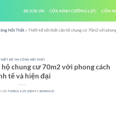
BEJOB.VN
CỬA KÍNH CƯỜNG LỰC
CỬA N
Công Nội Thất
»
Thiết kế nội thất căn hộ chung cư 70m2 với phong 
THIẾT KẾ THI CÔNG NỘI THẤT
ăn hộ chung cư 70m2 với phong cách
nh tế và hiện đại
D ON
THÁNG 4 29, 2024
BY
ADMINCD