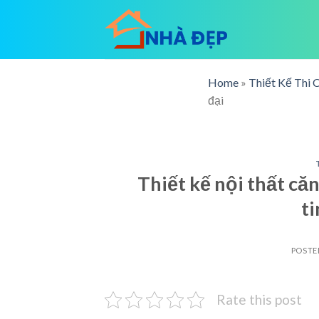
Skip
to
content
Home
»
Thiết Kế Thi 
đại
Thiết kế nội thất c
ti
POSTE
Rate this post