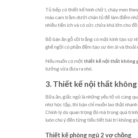
Tủ bếp có thiết kế hình chữ L chạy men th
màu cam trầm dưới chân tủ để làm điểm nhấn
nhiều tiện ích và có sức chứa khá lớn cho đồ 
Bộ bàn ăn gỗ sồi trắng có mặt kính tạo sự n
ghế ngồi có phần đệm tạo sự êm ái và thoải 
Nếu muốn có một
thiết kế nội thất không 
tưởng vừa đưa ra nhé.
3. Thiết kế nội thất khôn
Bữa ăn, giấc ngủ là những yếu tố vô cùng q
như học tập, thì bạn chỉ muốn lao thật nhan
Chính lý do quan trọng đó mà trong quá trìn
luôn chú ý đến từng tiểu tiết bài trí không gi
Thiết kế phòng ngủ 2 vợ chồng