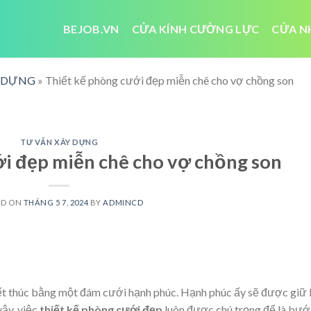
BEJOB.VN
CỬA KÍNH CƯỜNG LỰC
CỬA N
Y DỰNG
»
Thiết kế phòng cưới đẹp miễn chê cho vợ chồng son
TƯ VẤN XÂY DỰNG
ới đẹp miễn chê cho vợ chồng son
ED ON
THÁNG 5 7, 2024
BY
ADMINCD
ết thúc bằng một đám cưới hạnh phúc. Hạnh phúc ấy sẽ được giữ 
vậy, việc
thiết kế phòng cưới đẹp
luôn được chú trọng để là bướ