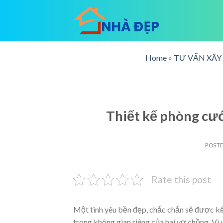
Skip
to
content
Home
»
TƯ VẤN XÂ
Thiết kế phòng cư
POST
Rate this post
Một tình yêu bền đẹp, chắc chắn sẽ được k
trong không gian riêng của hai vợ chồng. Vì 