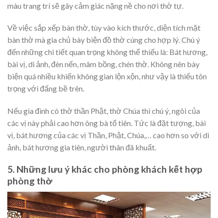
màu trang trí sẽ gây cảm giác nặng nề cho nơi thờ tự.
Về việc sắp xếp bàn thờ, tùy vào kích thước, diện tích mặt
bàn thờ mà gia chủ bày biện đồ thờ cúng cho hợp lý. Chú ý
đến những chi tiết quan trọng không thể thiếu là: Bát hương,
bài vị, di ảnh, đèn nến, mâm bồng, chén thờ. Không nên bày
biện quá nhiều khiến không gian lộn xộn, như vậy là thiếu tôn
trọng với đấng bề trên.
Nếu gia đình có thờ thần Phật, thờ Chúa thì chú ý, ngôi của
các vị này phải cao hơn ông bà tổ tiên. Tức là đặt tượng, bài
vị, bát hương của các vị Thần, Phật, Chúa,… cao hơn so với di
ảnh, bát hương gia tiên, người thân đã khuất.
5. Những lưu ý khác cho phòng khách kết hợp
phòng thờ