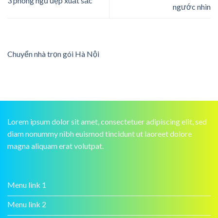
3 phòng ngủ đẹp xuất sắc
ngước nhìn
Chuyển nhà trọn gói Hà Nội
Lorem ipsum dolor sit amet, consectetuer adipiscing elit, sed
diam nonummy nibh euismod tincidunt ut laoreet dolore
magna aliquam erat volutpat.
Menu link 1
Menu link 2