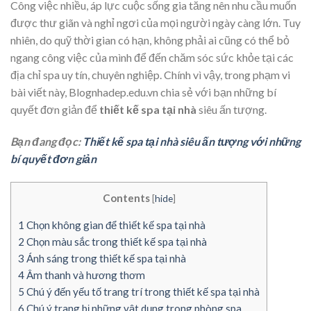
Công việc nhiều, áp lực cuộc sống gia tăng nên nhu cầu muốn
được thư giãn và nghỉ ngơi của mọi người ngày càng lớn. Tuy
nhiên, do quỹ thời gian có hạn, không phải ai cũng có thể bỏ
ngang công việc của mình để đến chăm sóc sức khỏe tại các
địa chỉ spa uy tín, chuyên nghiệp. Chính vì vậy, trong phạm vi
bài viết này, Blognhadep.edu.vn chia sẻ với bạn những bí
quyết đơn giản để
thiết kế spa tại nhà
siêu ấn tượng.
Bạn đang đọc:
Thiết kế spa tại nhà siêu ấn tượng với những
bí quyết đơn giản
Contents
[
hide
]
1
Chọn không gian để thiết kế spa tại nhà
2
Chọn màu sắc trong thiết kế spa tại nhà
3
Ánh sáng trong thiết kế spa tại nhà
4
Âm thanh và hương thơm
5
Chú ý đến yếu tố trang trí trong thiết kế spa tại nhà
6
Chú ý trang bị những vật dụng trong phòng spa