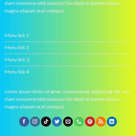
diam nonummy nibh euismod tincidunt ut laoreet dolore
magna aliquam erat volutpat.
Menu link 1
Menu link 2
Menu link 3
Menu link 4
Lorem ipsum dolor sit amet, consectetuer adipiscing elit, sed
diam nonummy nibh euismod tincidunt ut laoreet dolore
magna aliquam erat volutpat.