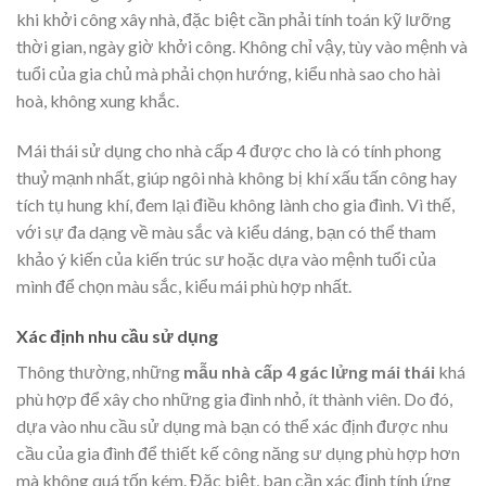
khi khởi công xây nhà, đặc biệt cần phải tính toán kỹ lưỡng
thời gian, ngày giờ khởi công. Không chỉ vậy, tùy vào mệnh và
tuổi của gia chủ mà phải chọn hướng, kiểu nhà sao cho hài
hoà, không xung khắc.
Mái thái sử dụng cho nhà cấp 4 được cho là có tính phong
thuỷ mạnh nhất, giúp ngôi nhà không bị khí xấu tấn công hay
tích tụ hung khí, đem lại điều không lành cho gia đình. Vì thế,
với sự đa dạng về màu sắc và kiểu dáng, bạn có thể tham
khảo ý kiến của kiến trúc sư hoặc dựa vào mệnh tuổi của
mình để chọn màu sắc, kiểu mái phù hợp nhất.
Xác định nhu cầu sử dụng
Thông thường, những
mẫu nhà cấp 4 gác lửng mái thái
khá
phù hợp để xây cho những gia đình nhỏ, ít thành viên. Do đó,
dựa vào nhu cầu sử dụng mà bạn có thể xác định được nhu
cầu của gia đình để thiết kế công năng sư dụng phù hợp hơn
mà không quá tốn kém. Đặc biệt, bạn cần xác định tính ứng