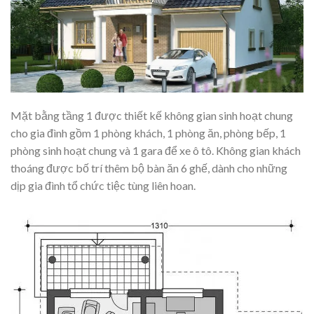
Mặt bằng tầng 1 được thiết kế không gian sinh hoạt chung
cho gia đình gồm 1 phòng khách, 1 phòng ăn, phòng bếp, 1
phòng sinh hoạt chung và 1 gara để xe ô tô. Không gian khách
thoáng được bố trí thêm bộ bàn ăn 6 ghế, dành cho những
dịp gia đình tổ chức tiệc tùng liên hoan.