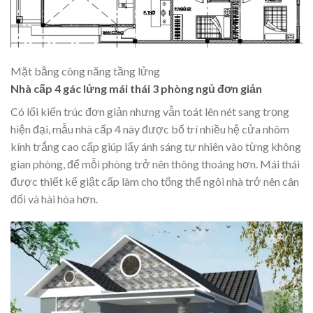
Mặt bằng công năng tầng lửng
Nhà cấp 4 gác lửng mái thái 3 phòng ngủ đơn giản
Có lối kiến trúc đơn giản nhưng vẫn toát lên nét sang trọng
hiện đại, mẫu nhà cấp 4 này được bố trí nhiều hệ cửa nhôm
kính trắng cao cấp giúp lấy ánh sáng tự nhiên vào từng không
gian phòng, để mỗi phòng trở nên thông thoáng hơn. Mái thái
được thiết kế giật cấp làm cho tổng thể ngôi nhà trở nên cân
đối và hài hòa hơn.