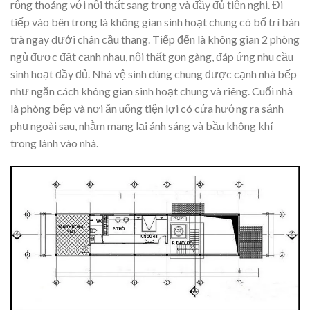
rộng thoáng với nội thất sang trọng và đầy đủ tiện nghi. Đi
tiếp vào bên trong là không gian sinh hoạt chung có bố trí bàn
trà ngay dưới chân cầu thang. Tiếp đến là không gian 2 phòng
ngủ được đặt cạnh nhau, nội thất gọn gàng, đáp ứng nhu cầu
sinh hoạt đầy đủ. Nhà vệ sinh dùng chung được cạnh nhà bếp
như ngăn cách không gian sinh hoạt chung và riêng. Cuối nhà
là phòng bếp và nơi ăn uống tiện lợi có cửa hướng ra sảnh
phụ ngoài sau, nhằm mang lại ánh sáng và bầu không khí
trong lành vào nhà.