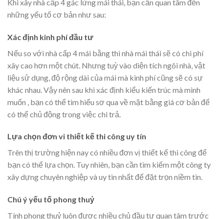
Khi xây nhà cấp 4 gác lửng mái thái, bạn cần quan tâm đến
những yếu tố cơ bản như sau:
Xác định kinh phí đầu tư
Nếu so với nhà cấp 4 mái bằng thì nhà mái thái sẽ có chi phí
xây cao hơn một chút. Nhưng tuỳ vào diện tích ngôi nhà, vật
liệu sử dụng, độ rộng dài của mái mà kinh phí cũng sẽ có sự
khác nhau. Vậy nên sau khi xác định kiểu kiến trúc mà mình
muốn , bạn có thể tìm hiểu sơ qua về mặt bằng giá cơ bản để
có thể chủ động trong việc chi trả.
Lựa chọn đơn vi thiết kế thi công uy tín
Trên thị trường hiện nay có nhiều đơn vị thiết kế thi công để
bạn có thể lựa chọn. Tuy nhiên, bạn cần tìm kiếm một công ty
xây dựng chuyên nghiệp và uy tin nhất để đặt trọn niềm tin.
Chú ý yếu tố phong thuỷ
Tính phong thuỷ luôn được nhiều chủ đầu tư quan tâm trước