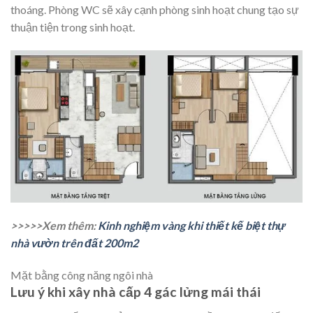
thoáng. Phòng WC sẽ xây cạnh phòng sinh hoạt chung tạo sự
thuận tiện trong sinh hoạt.
>>>>>Xem thêm:
Kinh nghiệm vàng khi thiết kế biệt thự
nhà vườn trên đất 200m2
Mặt bằng công năng ngôi nhà
Lưu ý khi xây nhà cấp 4 gác lửng mái thái