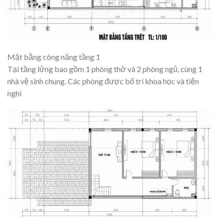
Mặt bằng công năng tầng 1
Tại tầng lửng bao gồm 1 phòng thờ và 2 phòng ngủ, cùng 1
nhà vệ sinh chung. Các phòng được bố trí khoa học và tiện
nghi