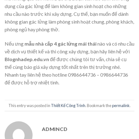
dụng của gác lửng để làm không gian sinh hoạt cho những
nhu cầu nào trước khi xây dựng. Cụ thể, bạn muốn để dành
không gian gác lửng làm phòng sinh hoạt chung, phòng khách,
phòng ngủ hay phòng thờ.
Nếu ưng
mẫu nhà cấp 4 gác lửng mái thái
nào và có nhu cầu
về dịch vụ thiết kế và thi công xây dựng, bạn hãy liên hệ với
Blognhadep.edu.vn
để được chúng tôi tư vấn, chia sẻ cụ
thể cùng báo giá xây dựng tốt nhất trên thị trường nhé.
Nhanh tay liên hệ theo hotline 0986644736 – 0986644736
để được hỗ trợ nhiệt tình.
This entry was posted in
Thiết Kế Công Trình
. Bookmark the
permalink
.
ADMINCD