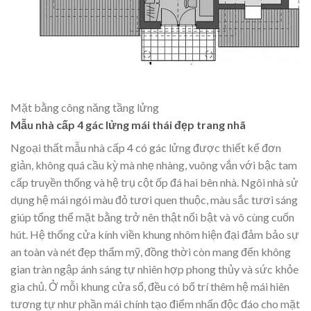
Mặt bằng công năng tầng lửng
Mẫu nhà cấp 4 gác lửng mái thái đẹp trang nhã
Ngoại thất mẫu nhà cấp 4 có gác lửng được thiết kế đơn
giản, không quá cầu kỳ mà nhẹ nhàng, vuông vắn với bậc tam
cấp truyền thống và hệ trụ cột ốp đá hai bên nhà. Ngôi nhà sử
dụng hệ mái ngói màu đỏ tươi quen thuộc, màu sắc tươi sáng
giúp tổng thể mặt bằng trở nên thật nổi bật và vô cùng cuốn
hút. Hệ thống cửa kính viền khung nhôm hiện đại đảm bảo sự
an toàn và nét đẹp thẩm mỹ, đồng thời còn mang đến không
gian tràn ngập ánh sáng tự nhiên hợp phong thủy và sức khỏe
gia chủ. Ở mỗi khung cửa sổ, đều có bố trí thêm hệ mái hiên
tương tự như phần mái chính tạo điểm nhấn độc đáo cho mặt