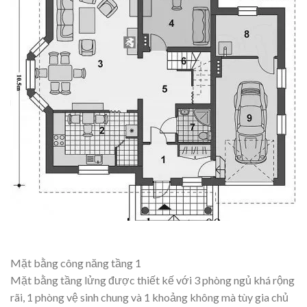
Mặt bằng công năng tầng 1
Mặt bằng tầng lửng được thiết kế với 3 phòng ngủ khá rộng
rãi, 1 phòng vệ sinh chung và 1 khoảng không mà tùy gia chủ