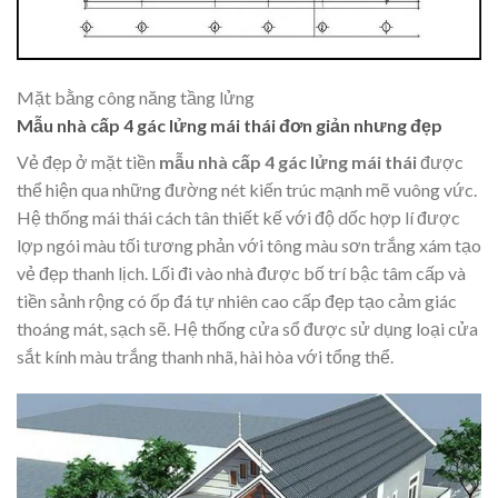
Mặt bằng công năng tầng lửng
Mẫu nhà cấp 4 gác lửng mái thái đơn giản nhưng đẹp
Vẻ đẹp ở mặt tiền
mẫu nhà cấp 4 gác lửng mái thái
được
thể hiện qua những đường nét kiến trúc mạnh mẽ vuông vức.
Hệ thống mái thái cách tân thiết kế với độ dốc hợp lí được
lợp ngói màu tối tương phản với tông màu sơn trắng xám tạo
vẻ đẹp thanh lịch. Lối đi vào nhà được bố trí bậc tâm cấp và
tiền sảnh rộng có ốp đá tự nhiên cao cấp đẹp tạo cảm giác
thoáng mát, sạch sẽ. Hệ thống cửa sổ được sử dụng loại cửa
sắt kính màu trắng thanh nhã, hài hòa với tổng thể.