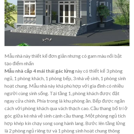
Mẫu nhà này thiết kế đơn giản nhưng có gam màu nổi bật
tạo điểm nhấn
Mẫu nhà cấp 4 mái thái gác lửng
này có thiết kế 3 phòng
ngủ, 1 phòng khách, 1 phòng bếp, 3 nhà vệ sinh, 1 phòng sinh
hoạt chung. Mẫu nhà này khá phù hợp với gia đình có nhiều
người cùng sinh sống. Tại tầng 1, phòng khách được đặt
ngay cửa chính. Phía trong là khu phòng ăn. Bếp được ngăn
cách với phòng khách qua vách thạch cao. Cầu thang bố trí ở
góc giữa kè nhà vệ sinh cạnh cầu thang. Một phòng ngủ tích
hợp khép kín chạy song song hành lang. Bước lên tầng lửng
là 2 phòng ngủ riêng tư và 1 phòng sinh hoạt chung thông