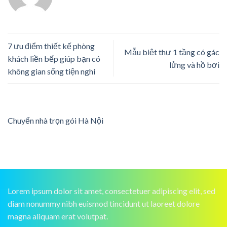
7 ưu điểm thiết kế phòng
Mẫu biệt thự 1 tầng có gác
khách liền bếp giúp bạn có
lửng và hồ bơi
không gian sống tiện nghi
Chuyển nhà trọn gói Hà Nội
Lorem ipsum dolor sit amet, consectetuer adipiscing elit, sed
diam nonummy nibh euismod tincidunt ut laoreet dolore
magna aliquam erat volutpat.