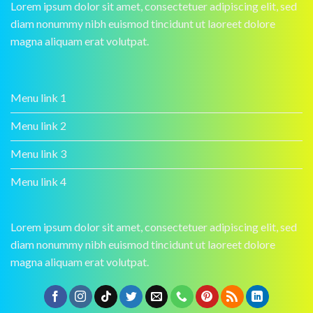
Lorem ipsum dolor sit amet, consectetuer adipiscing elit, sed
diam nonummy nibh euismod tincidunt ut laoreet dolore
magna aliquam erat volutpat.
Menu link 1
Menu link 2
Menu link 3
Menu link 4
Lorem ipsum dolor sit amet, consectetuer adipiscing elit, sed
diam nonummy nibh euismod tincidunt ut laoreet dolore
magna aliquam erat volutpat.