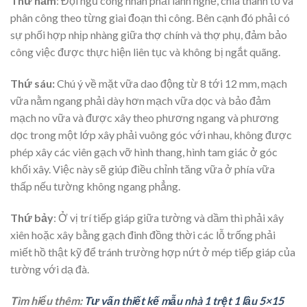
Thứ năm
: Đội ngũ công nhân phải lành nghề, chia thành tổ và
phân công theo từng giai đoạn thi công. Bên cạnh đó phải có
sự phối hợp nhịp nhàng giữa thợ chính và thợ phụ, đảm bảo
công việc được thực hiện liên tục và không bị ngắt quãng.
Thứ sáu:
Chú ý về mặt vữa dao động từ 8 tới 12 mm, mạch
vữa nằm ngang phải dày hơn mạch vữa dọc và bảo đảm
mạch no vữa và được xây theo phương ngang và phương
dọc trong một lớp xây phải vuông góc với nhau, không được
phép xây các viên gạch vỡ hình thang, hình tam giác ở góc
khối xây. Việc này sẽ giúp điều chỉnh tăng vữa ở phía vữa
thấp nếu tường không ngang phẳng.
Thứ bảy
: Ở vị trí tiếp giáp giữa tường và dầm thì phải xây
xiên hoặc xây bằng gạch đinh đồng thời các lỗ trống phải
miết hồ thật kỹ để tránh trường hợp nứt ở mép tiếp giáp của
tường với dạ đà.
Tìm hiểu thêm:
Tư vấn thiết kế mẫu nhà 1 trệt 1 lầu 5×15