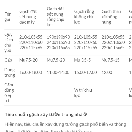
Gạch đất
Gạch đất
Gạch rỗng
Gạch than
G
Tên
sét nung
sét nung
không chịu
xỉ không
c
gọi
rỗng chịu
đặc máy
lực
nung
n
lực
Quy
210x105x55
190x190x90
210x105x55
210x105x55
2
cách
220x110x60
240x115x90
220x110x60
220x110x60
2
chủ
220x115x65
220x115x65
220x115x65
220x115x65
2
yếu
Cấp
Mu7.5-20
Mu7.5-20
Mu 3.5-5
Mu7.5-15
M
Dụng
16.00-18.00
11.00-14.00
15.00-17.00
12.00
1
trọng
Cấm
dùng
Vị trí chịu
V
ở vị
lực
l
trí
Tiêu chuẩn gạch xây tườn trong nhà ở
Hiện nay, tiêu chuẩn xây dựng tường gạch phổ biến và thông
dụng sẽ được áp dụng theo kích thước sau: