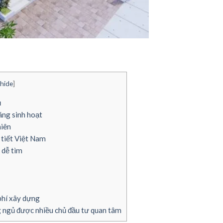
hide
]
ủ
ăng sinh hoạt
hiên
 tiết Việt Nam
 dễ tìm
phí xây dựng
 ngủ được nhiều chủ đầu tư quan tâm