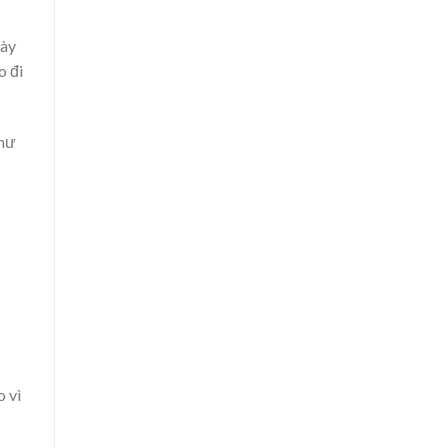
này
o đi
như
 vì