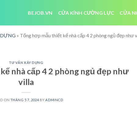
BEJOB.VN
CỬA KÍNH CƯỜNG LỰC
CỬA N
Y DỰNG
»
Tổng hợp mẫu thiết kế nhà cấp 4 2 phòng ngủ đẹp như vi
TƯ VẤN XÂY DỰNG
kế nhà cấp 4 2 phòng ngủ đẹp như
villa
ED ON
THÁNG 5 7, 2024
BY
ADMINCD