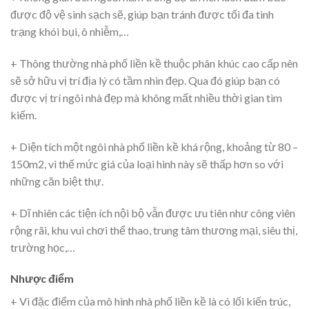
được độ vệ sinh sạch sẽ, giúp bạn tránh được tối đa tình
trạng khói bụi, ô nhiễm,…
+ Thông thường nhà phố liền kề thuộc phân khúc cao cấp nên
sẽ sở hữu vị trí địa lý có tầm nhìn đẹp. Qua đó giúp bạn có
được vị trí ngôi nhà đẹp mà không mất nhiều thời gian tìm
kiếm.
+ Diện tích một ngôi nhà phố liền kề khá rộng, khoảng từ 80 –
150m2, vì thế mức giá của loại hình này sẽ thấp hơn so với
những căn biệt thự.
+ Dĩ nhiên các tiện ích nội bộ vẫn được ưu tiên như công viên
rộng rãi, khu vui chơi thể thao, trung tâm thương mại, siêu thị,
trường học,…
Nhược điểm
+ Vì đặc điểm của mô hình nhà phố liền kề là có lối kiến trúc,