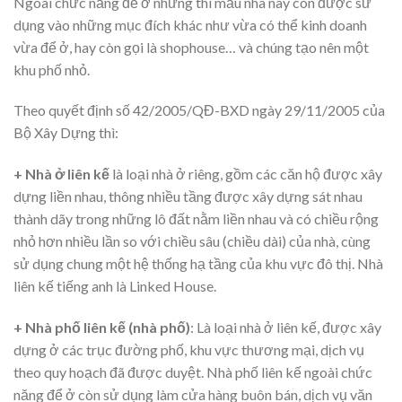
Ngoài chức năng để ở những thì mẫu nhà này còn được sử
dụng vào những mục đích khác như vừa có thể kinh doanh
vừa để ở, hay còn gọi là shophouse… và chúng tạo nên một
khu phố nhỏ.
Theo quyết định số 42/2005/QĐ-BXD ngày 29/11/2005 của
Bộ Xây Dựng thì:
+ Nhà ở liên kế
là loại nhà ở riêng, gồm các căn hộ được xây
dựng liền nhau, thông nhiều tầng được xây dựng sát nhau
thành dãy trong những lô đất nằm liền nhau và có chiều rộng
nhỏ hơn nhiều lần so với chiều sâu (chiều dài) của nhà, cùng
sử dụng chung một hệ thống hạ tầng của khu vực đô thị. Nhà
liên kế tiếng anh là Linked House.
+ Nhà phố liên kế (nhà phố)
: Là loại nhà ở liên kế, được xây
dựng ở các trục đường phố, khu vực thương mại, dịch vụ
theo quy hoạch đã được duyệt. Nhà phố liên kế ngoài chức
năng để ở còn sử dụng làm cửa hàng buôn bán, dịch vụ văn