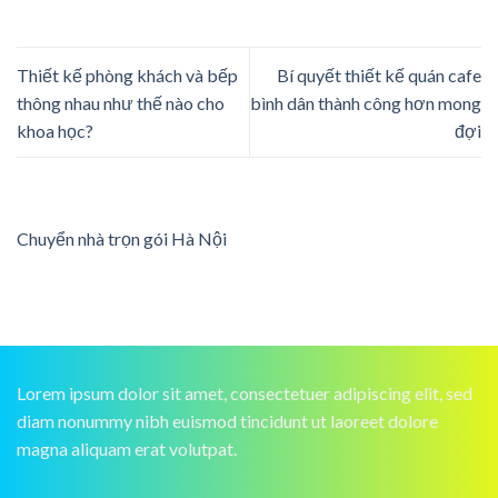
Thiết kế phòng khách và bếp
Bí quyết thiết kế quán cafe
thông nhau như thế nào cho
bình dân thành công hơn mong
khoa học?
đợi
Chuyển nhà trọn gói Hà Nội
Lorem ipsum dolor sit amet, consectetuer adipiscing elit, sed
diam nonummy nibh euismod tincidunt ut laoreet dolore
magna aliquam erat volutpat.