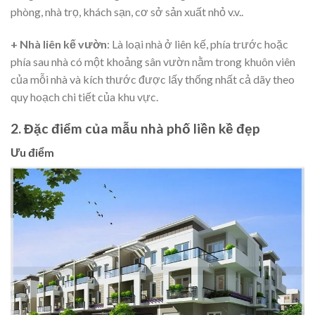
phòng, nhà trọ, khách sạn, cơ sở sản xuất nhỏ v.v..
+ Nhà liên kế vườn
: Là loại nhà ở liên kế, phía trước hoặc
phía sau nhà có một khoảng sân vườn nằm trong khuôn viên
của mỗi nhà và kích thước được lấy thống nhất cả dãy theo
quy hoạch chi tiết của khu vực.
2. Đặc điểm của mẫu nhà phố liền kề đẹp
Ưu điểm