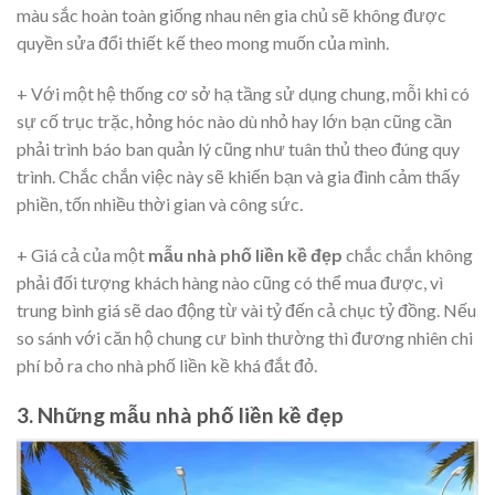
màu sắc hoàn toàn giống nhau nên gia chủ sẽ không được
quyền sửa đổi thiết kế theo mong muốn của mình.
+ Với một hệ thống cơ sở hạ tầng sử dụng chung, mỗi khi có
sự cố trục trặc, hỏng hóc nào dù nhỏ hay lớn bạn cũng cần
phải trình báo ban quản lý cũng như tuân thủ theo đúng quy
trình. Chắc chắn việc này sẽ khiến bạn và gia đình cảm thấy
phiền, tốn nhiều thời gian và công sức.
+ Giá cả của một
mẫu nhà phố liền kề đẹp
chắc chắn không
phải đối tượng khách hàng nào cũng có thể mua được, vì
trung bình giá sẽ dao động từ vài tỷ đến cả chục tỷ đồng. Nếu
so sánh với căn hộ chung cư bình thường thì đương nhiên chi
phí bỏ ra cho nhà phố liền kề khá đắt đỏ.
3. Những mẫu nhà phố liền kề đẹp