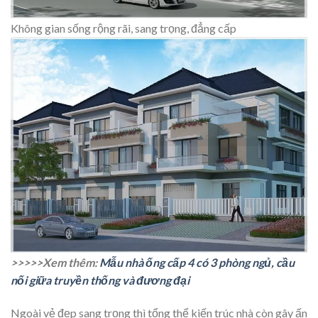
Không gian sống rộng rãi, sang trọng, đẳng cấp
>>>>>Xem thêm:
Mẫu nhà ống cấp 4 có 3 phòng ngủ, cầu
nối giữa truyền thống và đương đại
Ngoài vẻ đẹp sang trọng thì tổng thể kiến trúc nhà còn gây ấn