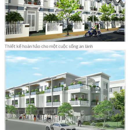
Thiết kế hoàn hảo cho một cuộc sống an lành