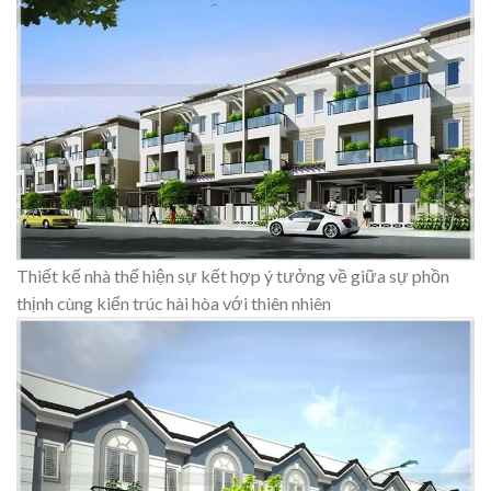
Thiết kế nhà thể hiện sự kết hợp ý tưởng về giữa sự phồn
thịnh cùng kiến trúc hài hòa với thiên nhiên