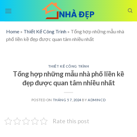
Skip
to
content
Home
»
Thiết Kế Công Trình
»
Tổng hợp những mẫu nhà
phố liền kề đẹp được quan tâm nhiều nhất
THIẾT KẾ CÔNG TRÌNH
Tổng hợp những mẫu nhà phố liền kề
đẹp được quan tâm nhiều nhất
POSTED ON
THÁNG 5 7, 2024
BY
ADMINCD
Rate this post