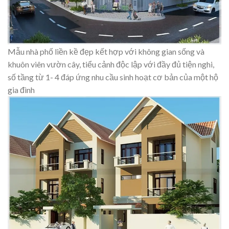
Mẫu nhà phố liền kề đẹp kết hợp với không gian sống và
khuôn viên vườn cây, tiểu cảnh độc lập với đầy đủ tiện nghi,
số tầng từ 1- 4 đáp ứng nhu cầu sinh hoạt cơ bản của một hộ
gia đình