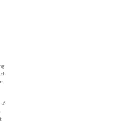
ong
ạch
e,
 số
n
t