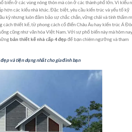
ổ biến ở các vùng nông thôn mà còn ở các thành phố lớn. Vì kiểu 
p hơn các kiểu nhà khác. Đặc biệt, yêu cầu kiến ​​trúc và yếu tố kỹ
cầu kỳ nhưng luôn đảm bảo sự chắc chắn, vững chãi và tính thẩm 
 cách thiết kế, từ phong cách cổ điển Châu Âu hay kiến ​​trúc Á Đ
an sống cũng như văn hóa Việt Nam. Với sự phổ biến này mà hôm na
những
bản thiết kế nhà cấp 4 đẹp
để bạn chiêm ngưỡng và tham
 đẹp và tiện dụng nhất cho gia đình bạn