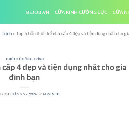
BEJOB.VN
CỬA KÍNH CƯỜNG LỰC
CỬA N
 Trình
»
Top 5 bản thiết kế nhà cấp 4 đẹp và tiện dụng nhất cho gi
THIẾT KẾ CÔNG TRÌNH
 cấp 4 đẹp và tiện dụng nhất cho gia
đình bạn
ED ON
THÁNG 5 7, 2024
BY
ADMINCD