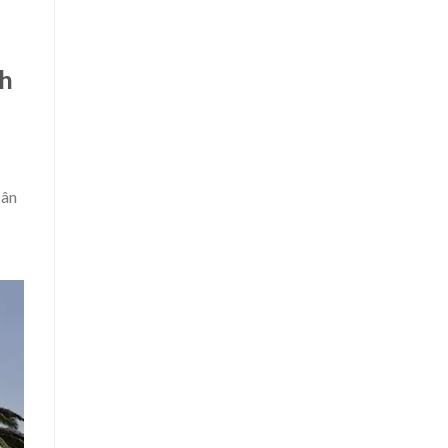
nh
sân