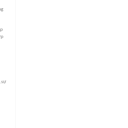
ng
ắp
ợp
, sự