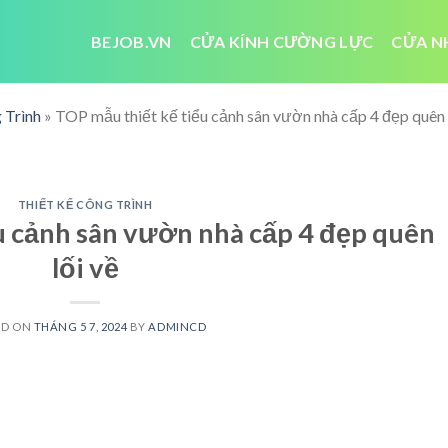
BEJOB.VN
CỬA KÍNH CƯỜNG LỰC
CỬA N
 Trình
»
TOP mẫu thiết kế tiểu cảnh sân vườn nhà cấp 4 đẹp quên 
THIẾT KẾ CÔNG TRÌNH
u cảnh sân vườn nhà cấp 4 đẹp quên
lối về
ED ON
THÁNG 5 7, 2024
BY
ADMINCD