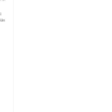
i
iãn