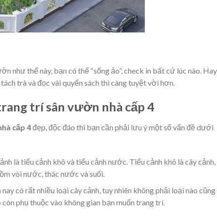
ờn như thế này, bạn có thể “sống ảo”, check in bất cứ lúc nào. Hay
ách trà và đọc vài quyển sách thì càng tuyệt vời hơn.
trang trí sân vườn nhà cấp 4
nhà cấp 4
đẹp, độc đáo thì bạn cần phải lưu ý một số vấn đề dưới
 cảnh là tiểu cảnh khô và tiểu cảnh nước. Tiểu cảnh khô là cây cảnh,
ồm vòi nước, thác nước và suối.
n nay có rất nhiều loại cây cảnh, tuy nhiên không phải loại nào cũng
o còn phụ thuộc vào không gian bạn muốn trang trí.