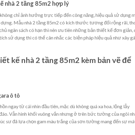
 kế nhà 2 tầng 85m2 hợp lý
không chỉ ảnh hưởng trực tiếp đến công năng, hiệu quả sử dụng 
ây dựng. Mẫu nhà 2 tầng 85m2 có kích thước tương đối rộng rãi, th
a chủ ngân sách có hạn thì nên ưu tiên những bản thiết kế đơn giản,
tích sử dụng thì có thể cân nhắc các biện pháp hiệu quả như xây g
ết kế nhà 2 tầng 85m2 kèm bản vẽ để
ara ô tô
hồn ngay từ cái nhìn đầu tiên, mặc dù không quá xa hoa, lộng lẫy
đáo. Vẫn hình khối vuông vắn nhưng ở trên bức tường của ngôi nh
trúc sư đã lựa chọn gam màu trắng của sơn tường mang đến sự má