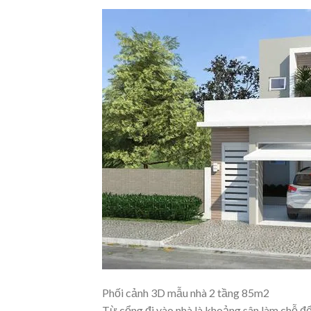
Phối cảnh 3D mẫu nhà 2 tầng 85m2
Từ cổng đi vào nhà là khoảng sân làm chỗ để