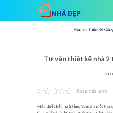
Skip
to
content
Home
»
Thiết Kế Công
Tư vấn thiết kế nhà 2 
POST
Rate this post
Mẫu
thiết kế nhà 2 tầng 85m2
là một tron
đầu tư. Bởi có thể sở hữu được vẻ đẹp tinh t