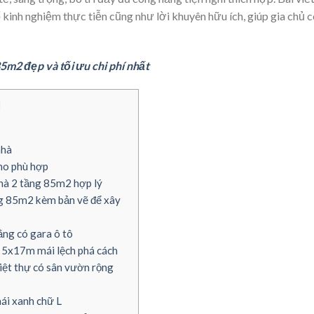
 kinh nghiệm thực tiễn cũng như lời khuyên hữu ích, giúp gia chủ 
85m2 đẹp và tối ưu chi phí nhất
]
nhà
ho phù hợp
nhà 2 tầng 85m2 hợp lý
g 85m2 kèm bản vẽ để xây
ng có gara ô tô
5x17m mái lệch phá cách
ệt thự có sân vườn rộng
ái xanh chữ L