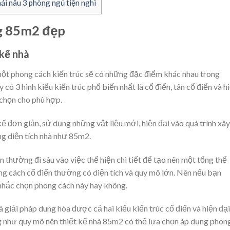
i nâu 3 phòng ngủ tiện nghi
ng 85m2 đẹp
 kế nhà
 một phong cách kiến trúc sẽ có những đặc điểm khác nhau trong
 có 3 hình kiểu kiến trúc phổ biến nhất là cổ điển, tân cổ điển và h
 chọn cho phù hợp.
ế đơn giản, sử dụng những vật liệu mới, hiện đại vào quá trình xây
g diện tích nhà như 85m2.
 thường đi sâu vào việc thể hiện chi tiết để tạo nên một tổng thể
g cách cổ điển thường có diện tích và quy mô lớn. Nên nếu bạn
 nhắc chọn phong cách này hay không.
à giải pháp dung hòa được cả hai kiểu kiến trúc cổ điển và hiện đại
ng như quy mô nên thiết kế nhà 85m2 có thể lựa chọn áp dụng phon