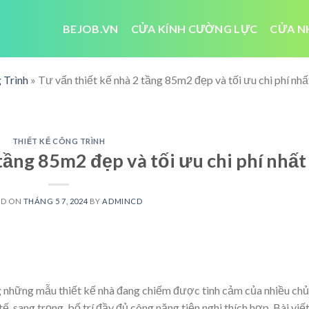
BEJOB.VN
CỬA KÍNH CƯỜNG LỰC
CỬA N
 Trình
»
Tư vấn thiết kế nhà 2 tầng 85m2 đẹp và tối ưu chi phí nhấ
THIẾT KẾ CÔNG TRÌNH
tầng 85m2 đẹp và tối ưu chi phí nhất
ED ON
THÁNG 5 7, 2024
BY
ADMINCD
g những mẫu thiết kế nhà đang chiếm được tình cảm của nhiều chủ
ế, sang trọng, bố trí đầy đủ công năng tiện nghi thích hợp.
Bài viế