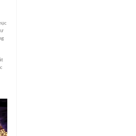
 mục
tư
ng
ật
ác