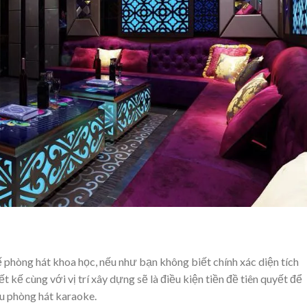
 phòng hát khoa học, nếu như bạn không biết chính xác diện tích
iết kế cùng với vị trí xây dựng sẽ là điều kiện tiền đề tiên quyết để
ẫu phòng hát karaoke.