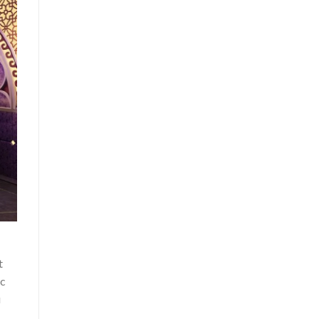
t
ác
u