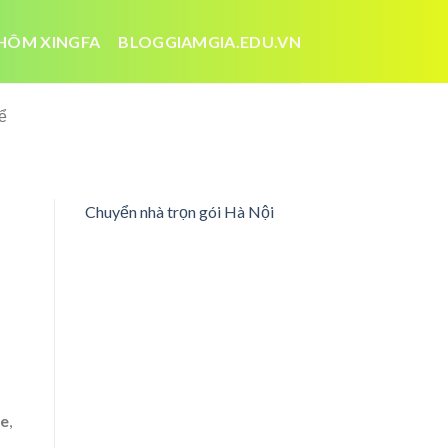
HÔM XINGFA
BLOGGIAMGIA.EDU.VN
ể
Chuyển nhà trọn gói Hà Nội
ke
,