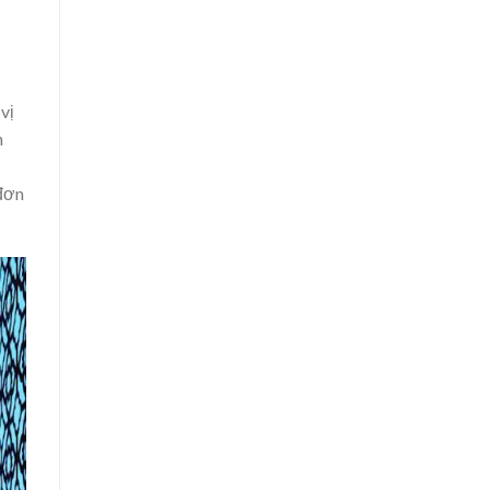
vị
n
 đơn