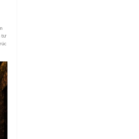
ốn
 tư
trúc