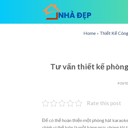
Skip
to
content
Home
»
Thiết Kế Công
Tư vấn thiết kế phòn
POST
Rate this post
Để có thể hoàn thiện một phòng hát karaoke,
chính vì thế luôn là một hạng mục chúng tôi t