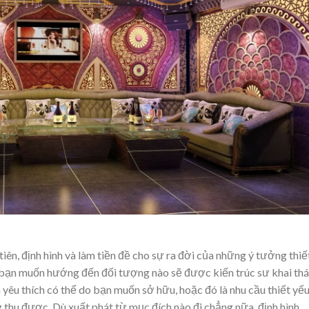
ên, định hình và làm tiền đề cho sự ra đời của những ý tưởng thiế
 bạn muốn hướng đến đối tượng nào sẽ được kiến trúc sư khai th
 yêu thích có thể do bạn muốn sở hữu, hoặc đó là nhu cầu thiết yế
thu được. Dù xuất phát từ mục đích nào đi chẳng nữa, định hình