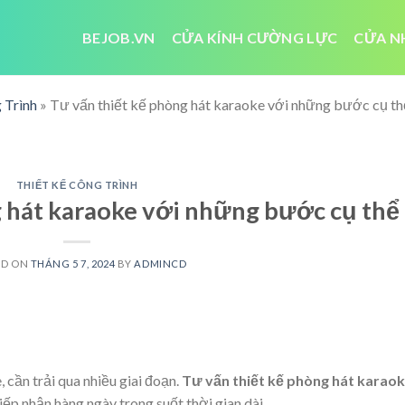
BEJOB.VN
CỬA KÍNH CƯỜNG LỰC
CỬA N
 Trình
»
Tư vấn thiết kế phòng hát karaoke với những bước cụ th
THIẾT KẾ CÔNG TRÌNH
g hát karaoke với những bước cụ thể
ED ON
THÁNG 5 7, 2024
BY
ADMINCD
 cần trải qua nhiều giai đoạn.
Tư vấn thiết kế phòng hát karao
iếp nhận hàng ngày trong suốt thời gian dài.