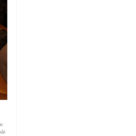
ắc
hải