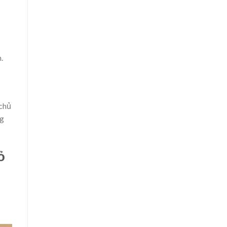
.
 chủ
ng
ỏ