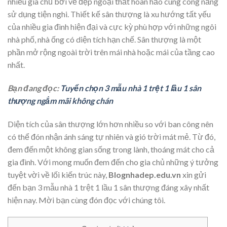
nhiều gia chủ bởi vẻ đẹp ngoại thất hoàn hảo cùng công năng
sử dụng tiện nghi. Thiết kế sân thượng là xu hướng tất yếu
của nhiều gia đình hiện đại và cực kỳ phù hợp với những ngôi
nhà phố, nhà ống có diện tích hạn chế. Sân thượng là một
phần mở rộng ngoài trời trên mái nhà hoặc mái của tầng cao
nhất.
Bạn đang đọc:
Tuyển chọn 3 mẫu nhà 1 trệt 1 lầu 1 sân
thượng ngắm mãi không chán
Diện tích của sân thượng lớn hơn nhiều so với ban công nên
có thể đón nhận ánh sáng tự nhiên và gió trời mát mẻ. Từ đó,
đem đến một không gian sống trong lành, thoáng mát cho cả
gia đình. Với mong muốn đem đến cho gia chủ những ý tưởng
tuyệt vời về lối kiến trúc này,
Blognhadep.edu.vn
xin gửi
đến bạn 3 mẫu nhà 1 trệt 1 lầu 1 sân thượng đáng xây nhất
hiện nay. Mời bạn cùng đón đọc với chúng tôi.