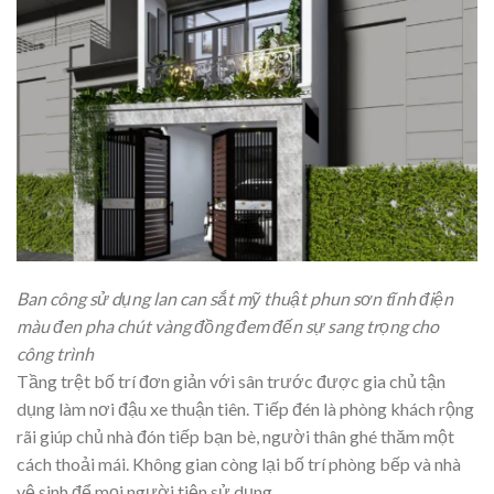
Ban công sử dụng lan can sắt mỹ thuật phun sơn tĩnh điện
màu đen pha chút vàng đồng đem đến sự sang trọng cho
công trình
Tầng trệt bố trí đơn giản với sân trước được gia chủ tận
dụng làm nơi đậu xe thuận tiên. Tiếp đén là phòng khách rộng
rãi giúp chủ nhà đón tiếp bạn bè, người thân ghé thăm một
cách thoải mái. Không gian còng lại bố trí phòng bếp và nhà
vệ sinh để mọi người tiện sử dụng.