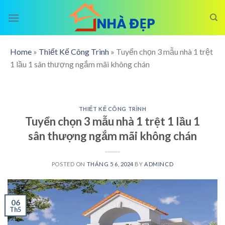
Skip
to
content
Home
»
Thiết Kế Công Trình
»
Tuyển chọn 3 mẫu nhà 1 trệt
1 lầu 1 sân thượng ngắm mãi không chán
THIẾT KẾ CÔNG TRÌNH
Tuyển chọn 3 mẫu nhà 1 trệt 1 lầu 1
sân thượng ngắm mãi không chán
POSTED ON
THÁNG 5 6, 2024
BY
ADMINCD
06
Th5