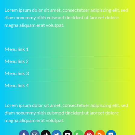
Lorem ipsum dolor sit amet, consectetuer adipiscing elit, sed
diam nonummy nibh euismod tincidunt ut laoreet dolore
magna aliquam erat volutpat.
Menu link 1
Menu link 2
Menu link 3
Menu link 4
Lorem ipsum dolor sit amet, consectetuer adipiscing elit, sed
diam nonummy nibh euismod tincidunt ut laoreet dolore
magna aliquam erat volutpat.