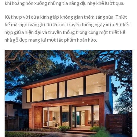
khi hoàng hôn xuống những tia nắng dịu nhẹ khẽ lướt qua.
Kết hợp với cửa kính giúp không gian thêm sáng sủa. Thiết
kế mái ngói vẫn giữ được nét truyền thống ngày xưa. Sự kết
hợp giữa hiện đại và truyền thống trong cùng một thiết kế
nhà gỗ đẹp mang lại một tác phẩm hoàn hảo.