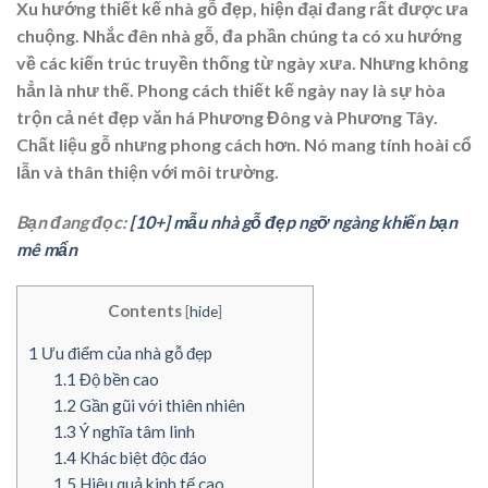
Xu hướng thiết kế nhà gỗ đẹp, hiện đại đang rất được ưa
chuộng.
Nhắc đên nhà gỗ, đa phần chúng ta có xu hướng
về các kiến trúc truyền thống từ ngày xưa. Nhưng không
hẳn là như thế. Phong cách thiết kế ngày nay là sự hòa
trộn cả nét đẹp văn há Phương Đông và Phương Tây.
Chất liệu gỗ nhưng phong cách hơn. Nó mang tính hoài cổ
lẫn và thân thiện với môi trường.
Bạn đang đọc:
[10+] mẫu nhà gỗ đẹp ngỡ ngàng khiến bạn
mê mẩn
Contents
[
hide
]
1
Ưu điểm của nhà gỗ đẹp
1.1
Độ bền cao
1.2
Gần gũi với thiên nhiên
1.3
Ý nghĩa tâm linh
1.4
Khác biệt độc đáo
1.5
Hiệu quả kinh tế cao