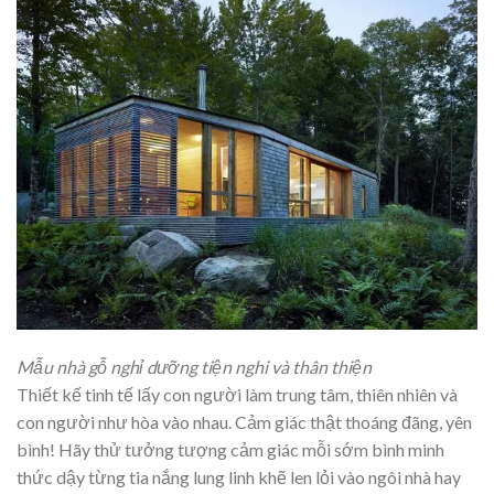
Mẫu nhà gỗ nghỉ dưỡng tiện nghi và thân thiện
Thiết kế tinh tế lấy con người làm trung tâm, thiên nhiên và
con người như hòa vào nhau. Cảm giác thật thoáng đãng, yên
bình! Hãy thử tưởng tượng cảm giác mỗi sớm bình minh
thức dậy từng tia nắng lung linh khẽ len lỏi vào ngôi nhà hay