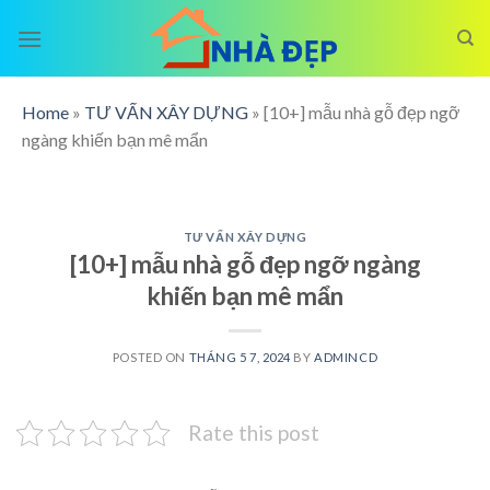
Skip
to
content
Home
»
TƯ VẤN XÂY DỰNG
»
[10+] mẫu nhà gỗ đẹp ngỡ
ngàng khiến bạn mê mẩn
TƯ VẤN XÂY DỰNG
[10+] mẫu nhà gỗ đẹp ngỡ ngàng
khiến bạn mê mẩn
POSTED ON
THÁNG 5 7, 2024
BY
ADMINCD
Rate this post