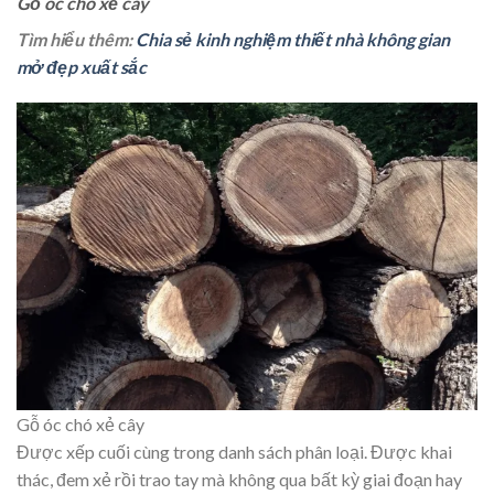
Gỗ óc chó xẻ cây
Tìm hiểu thêm:
Chia sẻ kinh nghiệm thiết nhà không gian
mở đẹp xuất sắc
Gỗ óc chó xẻ cây
Được xếp cuối cùng trong danh sách phân loại. Được khai
thác, đem xẻ rồi trao tay mà không qua bất kỳ giai đoạn hay