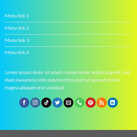
Menu link 1
Menu link 2
Menu link 3
Menu link 4
Lorem ipsum dolor sit amet, consectetuer adipiscing elit, sed
diam nonummy nibh euismod tincidunt ut laoreet dolore
magna aliquam erat volutpat.