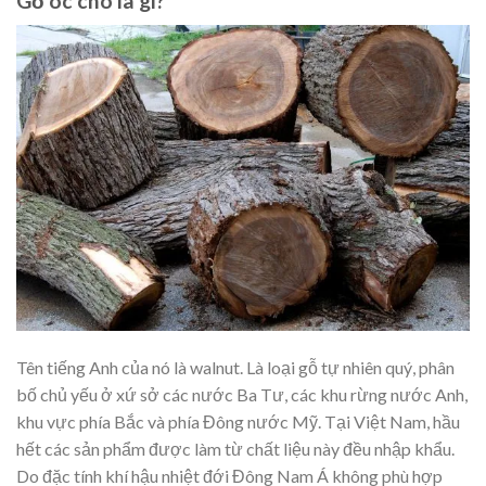
Gỗ óc chó là gì?
Tên tiếng Anh của nó là walnut. Là loại gỗ tự nhiên quý, phân
bố chủ yếu ở xứ sở các nước Ba Tư, các khu rừng nước Anh,
khu vực phía Bắc và phía Đông nước Mỹ. Tại Việt Nam, hầu
hết các sản phẩm được làm từ chất liệu này đều nhập khẩu.
Do đặc tính khí hậu nhiệt đới Đông Nam Á không phù hợp