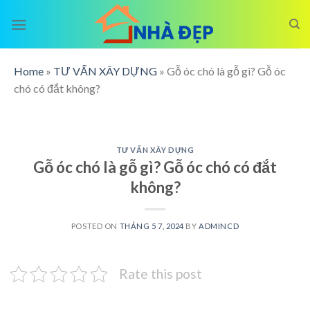
Skip
to
content
Home
»
TƯ VẤN XÂY DỰNG
»
Gỗ óc chó là gỗ gì? Gỗ óc
chó có đắt không?
TƯ VẤN XÂY DỰNG
Gỗ óc chó là gỗ gì? Gỗ óc chó có đắt
không?
POSTED ON
THÁNG 5 7, 2024
BY
ADMINCD
Rate this post