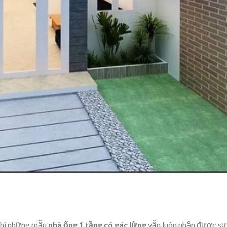
thì những mẫu
nhà ống 1 tầng có gác lửng
vẫn luôn nhận được sự