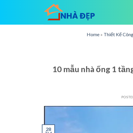
Skip
to
content
Home
»
Thiết Kế Công
10 mẫu nhà ống 1 tầng 
POSTE
28