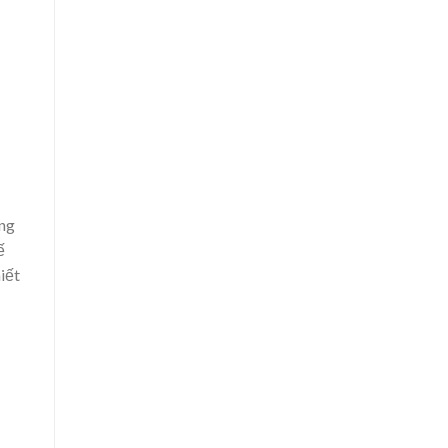
ắng
ế
iết