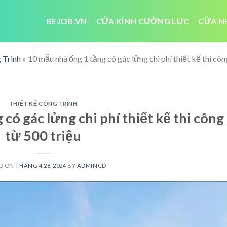
BEJOB.VN
CỬA KÍNH CƯỜNG LỰC
CỬA N
 Trình
»
10 mẫu nhà ống 1 tầng có gác lửng chi phí thiết kế thi côn
THIẾT KẾ CÔNG TRÌNH
có gác lửng chi phí thiết kế thi công
từ 500 triệu
D ON
THÁNG 4 28, 2024
BY
ADMINCD