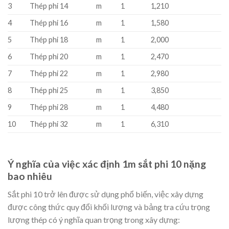
3
Thép phi 14
m
1
1,210
4
Thép phi 16
m
1
1,580
5
Thép phi 18
m
1
2,000
6
Thép phi 20
m
1
2,470
7
Thép phi 22
m
1
2,980
8
Thép phi 25
m
1
3,850
9
Thép phi 28
m
1
4,480
10
Thép phi 32
m
1
6,310
Ý nghĩa của việc xác định 1m sắt phi 10 nặng
bao nhiêu
Sắt phi 10 trở lên được sử dụng phổ biến, việc xây dựng
được công thức quy đổi khối lượng và bảng tra cứu trọng
lượng thép có ý nghĩa quan trọng trong xây dựng: