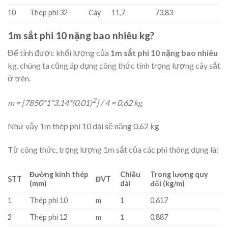
10
Thép phi 32
Cây
11,7
73,83
1m sắt phi 10 nặng bao nhiêu kg?
Để tính được khối lượng của
1m sắt phi 10 nặng bao nhiêu
kg, chúng ta cũng áp dụng công thức tính trọng lượng cây sắt
ở trên.
2
m = [7850*1*3,14*(0.01)
] / 4 = 0,62 kg
Như vậy 1m thép phi 10 dài sẽ nặng 0,62 kg
Từ công thức, trọng lượng 1m sắt của các phi thông dụng là:
Đường kính thép
Chiều
Trong lượng quy
STT
ĐVT
(mm)
dài
đổi (kg/m)
1
Thép phi 10
m
1
0,617
2
Thép phi 12
m
1
0,887