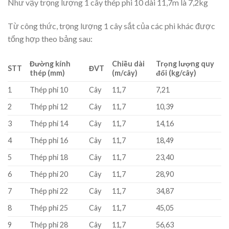
Như vậy trọng lượng 1 cây thép phi 10 dài 11,7m là 7,2kg
Từ công thức, trọng lượng 1 cây sắt của các phi khác được
tổng hợp theo bảng sau:
Đường kính
Chiều dài
Trọng lượng quy
STT
ĐVT
thép (mm)
(m/cây)
đổi (kg/cây)
1
Thép phi 10
Cây
11,7
7,21
2
Thép phi 12
Cây
11,7
10,39
3
Thép phi 14
Cây
11,7
14,16
4
Thép phi 16
Cây
11,7
18,49
5
Thép phi 18
Cây
11,7
23,40
6
Thép phi 20
Cây
11,7
28,90
7
Thép phi 22
Cây
11,7
34,87
8
Thép phi 25
Cây
11,7
45,05
9
Thép phi 28
Cây
11,7
56,63