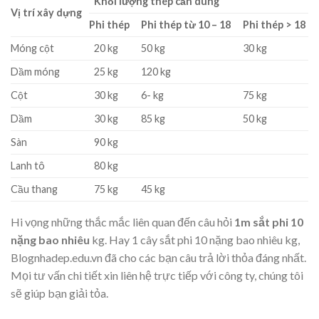
Khối lượng thép cần dùng
Vị trí xây dựng
Phi thép
Phi thép từ 10 – 18
Phi thép > 18
Móng cột
20 kg
50 kg
30 kg
Dầm móng
25 kg
120 kg
Cột
30 kg
6- kg
75 kg
Dầm
30 kg
85 kg
50 kg
Sàn
90 kg
Lanh tô
80 kg
Cầu thang
75 kg
45 kg
Hi vọng những thắc mắc liên quan đến câu hỏi
1m sắt phi 10
nặng bao nhiêu
kg. Hay 1 cây sắt phi 10 nặng bao nhiêu kg,
Blognhadep.edu.vn đã cho các bạn câu trả lời thỏa đáng nhất.
Mọi tư vấn chi tiết xin liên hệ trực tiếp với công ty, chúng tôi
sẽ giúp bạn giải tỏa.