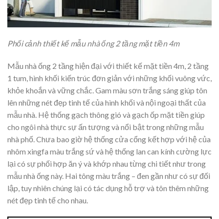
Phối cảnh thiết kế mẫu nhà ống 2 tầng mặt tiền 4m
Mẫu nhà ống 2 tầng hiện đại với thiết kế mặt tiền 4m, 2 tầng
1 tum, hình khối kiến trúc đơn giản với những khối vuông vức,
khỏe khoắn và vững chắc. Gam màu sơn trắng sáng giúp tôn
lên những nét đẹp tinh tế của hình khối và nội ngoại thất của
mẫu nhà. Hệ thống gạch thông gió và gạch ốp mặt tiền giúp
cho ngôi nhà thực sự ấn tượng và nổi bật trong những mẫu
nhà phố. Chưa bao giờ hệ thống cửa cổng kết hợp với hệ của
nhôm xingfa màu trắng sứ và hệ thống lan can kính cường lực
lại có sự phối hợp ăn ý và khớp nhau từng chi tiết như trong
mẫu nhà ống này. Hai tông màu trắng – đen gần như có sự đối
lập, tuy nhiên chúng lại có tác dụng hỗ trợ và tôn thêm những
nét đẹp tinh tế cho nhau.