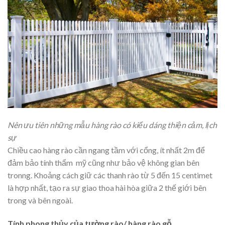
Nên ưu tiên những mẫu hàng rào có kiểu dáng thiện cảm, lịch
sự
Chiều cao hàng rào cần ngang tầm với cổng, ít nhất 2m để
đảm bảo tính thẩm mỹ cũng như bảo vệ không gian bên
tronng. Khoảng cách giữ các thanh rào từ 5 đến 15 centimet
là hợp nhất, tạo ra sự giao thoa hài hòa giữa 2 thế giới bên
trong và bên ngoài.
Tính phong thủy của tường rào/ hàng rào gỗ