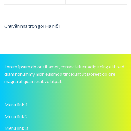
Chuyển nhà trọn gói Hà Nội
Lorem ipsum dolor sit amet, consectetuer adipiscing elit, sed
diam nonummy nibh euismod tincidunt ut laoreet dolore
magna aliquam erat volutpat.
Menu link 1
Menu link 2
Menu link 3