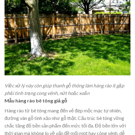
Việc xử lý này còn giúp thanh gỗ thông làm hàng rào ít gặp
phải tình trạng cong vênh, nứt hoặc xoắn
Mẫu hàng rào bê tông giả gỗ
Hàng rào từ bê tông mang đến vẻ đẹp mộc mạc tự nhiên,
đường vân gỗ tinh xảo như gỗ thật. Cấu trúc bê tông vững
chắc tăng độ bền sản phẩm đến mức tối đa. Độ bền lớn với
thời gian mà không lo về vấn đề mối mọt hay công vênh, dễ