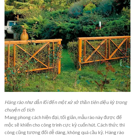
Hàng rào như dẫn lối đến một xứ sở thần tiên diệu kỳ trong
chuyện cổ tích
Mang phong cách hiện đại, tối giản, mẫu rào này được để
mộc sẽ khiến cho công trình cực kỳ cuốn hút. Cách thức thi
công cũng tương đối dễ dàng, không quá cầu kỳ. Hàng rào