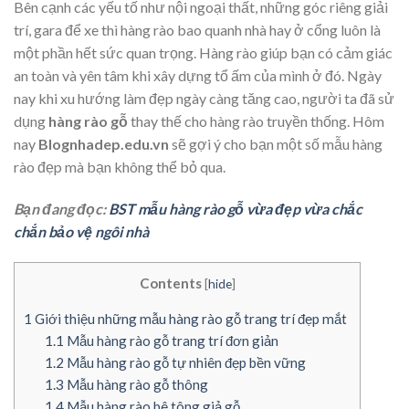
Bên cạnh các yếu tố như nội ngoại thất, những góc riêng giải
trí, gara để xe thì hàng rào bao quanh nhà hay ở cổng luôn là
một phần hết sức quan trọng. Hàng rào giúp bạn có cảm giác
an toàn và yên tâm khi xây dựng tổ ấm của mình ở đó. Ngày
nay khi xu hướng làm đẹp ngày càng tăng cao, người ta đã sử
dụng
hàng rào gỗ
thay thế cho hàng rào truyền thống. Hôm
nay
Blognhadep.edu.vn
sẽ gợi ý cho bạn một số mẫu hàng
rào đẹp mà bạn không thể bỏ qua.
Bạn đang đọc:
BST mẫu hàng rào gỗ vừa đẹp vừa chắc
chắn bảo vệ ngôi nhà
Contents
[
hide
]
1
Giới thiệu những mẫu hàng rào gỗ trang trí đẹp mắt
1.1
Mẫu hàng rào gỗ trang trí đơn giản
1.2
Mẫu hàng rào gỗ tự nhiên đẹp bền vững
1.3
Mẫu hàng rào gỗ thông
1.4
Mẫu hàng rào bê tông giả gỗ