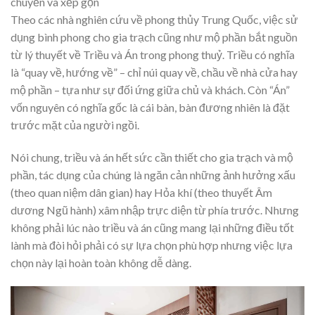
chuyển và xếp gọn
Theo các nhà nghiên cứu về phong thủy Trung Quốc, việc sử
dụng bình phong cho gia trạch cũng như mộ phần bắt nguồn
từ lý thuyết về Triều và Án trong phong thuỷ. Triều có nghĩa
là “quay về, hướng về” – chỉ núi quay về, chầu về nhà cửa hay
mộ phần – tựa như sự đối ứng giữa chủ và khách. Còn “Án”
vốn nguyên có nghĩa gốc là cái bàn, bàn đương nhiên là đặt
trước mặt của người ngồi.
Nói chung, triều và án hết sức cần thiết cho gia trạch và mộ
phần, tác dụng của chúng là ngăn cản những ảnh hưởng xấu
(theo quan niệm dân gian) hay Hỏa khí (theo thuyết Âm
dương Ngũ hành) xâm nhập trực diện từ phía trước. Nhưng
không phải lúc nào triều và án cũng mang lại những điều tốt
lành mà đòi hỏi phải có sự lựa chọn phù hợp nhưng việc lựa
chọn này lại hoàn toàn không dễ dàng.