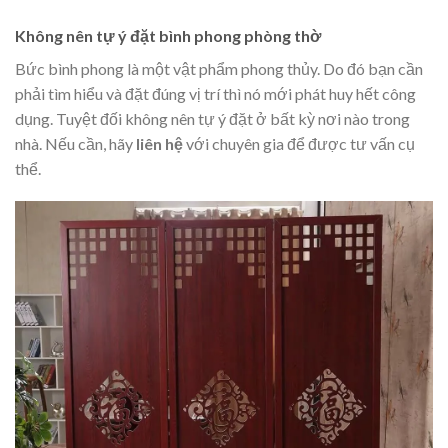
Không nên tự ý đặt bình phong phòng thờ
Bức bình phong là một vật phẩm phong thủy. Do đó bạn cần
phải tìm hiểu và đặt đúng vị trí thì nó mới phát huy hết công
dụng. Tuyệt đối không nên tự ý đặt ở bất kỳ nơi nào trong
nhà. Nếu cần, hãy
liên hệ
với chuyên gia để được tư vấn cụ
thể.