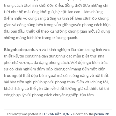
trong cách tạo hình khối đơn điệu; đồng thời đưa những chi
tiết như hệ mái, ống khói giả, hệ cột, lan can… làm những
điểm nhấn vô cùng sang trọng và tinh tế. Bên cạnh đó không
gian và công năng bên trong vẫn giữ nguyên phong cách hiện
đại ban đầu, thiết kế theo xu hướng không gian mở, sử dụng
những mảng kính lớn trang trí xung quanh.
Blognhadep.edu.vn
với kinh nghiệm lâu năm trong lĩnh vực
thiết kế, thi công nhà dân dụng như các mẫu biệt thự, nhà
phố, nhà vườn,… đa dạng phong cách. Với đội ngũ kiến trúc
sư có kinh nghiệm đảm bảo không chỉ mang đến một kiến
trúc ngoại thất đẹp bên ngoài mà còn công năng về nội thất
hài hòa tiện nghi phù hợp với phong thủy. Đến với chúng tôi,
khách hàng có thể yên tâm về chất lượng, giá cả thiết kế thi
công hợp lý với phong cách chuyên nghiệp, tận tâm.
This entry was posted in
TƯ VẤN XÂY DỰNG
. Bookmark the
permalink
.