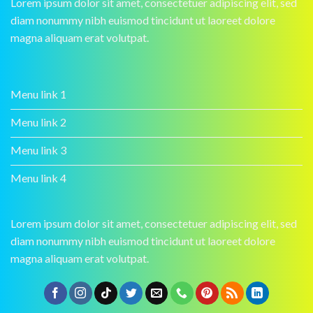
Lorem ipsum dolor sit amet, consectetuer adipiscing elit, sed
diam nonummy nibh euismod tincidunt ut laoreet dolore
magna aliquam erat volutpat.
Menu link 1
Menu link 2
Menu link 3
Menu link 4
Lorem ipsum dolor sit amet, consectetuer adipiscing elit, sed
diam nonummy nibh euismod tincidunt ut laoreet dolore
magna aliquam erat volutpat.