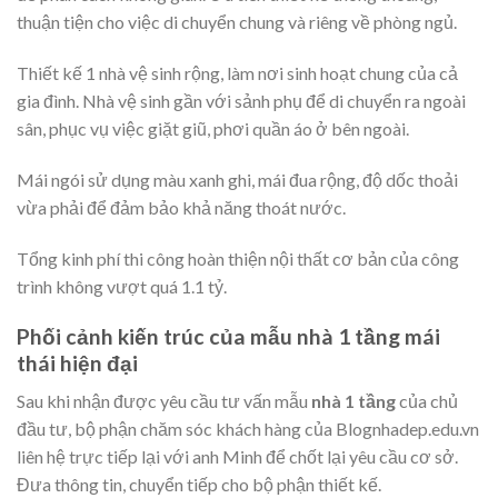
thuận tiện cho việc di chuyển chung và riêng về phòng ngủ.
Thiết kế 1 nhà vệ sinh rộng, làm nơi sinh hoạt chung của cả
gia đình. Nhà vệ sinh gần với sảnh phụ để di chuyển ra ngoài
sân, phục vụ việc giặt giũ, phơi quần áo ở bên ngoài.
Mái ngói sử dụng màu xanh ghi, mái đua rộng, độ dốc thoải
vừa phải để đảm bảo khả năng thoát nước.
Tổng kinh phí thi công hoàn thiện nội thất cơ bản của công
trình không vượt quá 1.1 tỷ.
Phối cảnh kiến trúc của mẫu nhà 1 tầng mái
thái hiện đại
Sau khi nhận được yêu cầu tư vấn mẫu
nhà 1 tầng
của chủ
đầu tư, bộ phận chăm sóc khách hàng của Blognhadep.edu.vn
liên hệ trực tiếp lại với anh Minh để chốt lại yêu cầu cơ sở.
Đưa thông tin, chuyển tiếp cho bộ phận thiết kế.