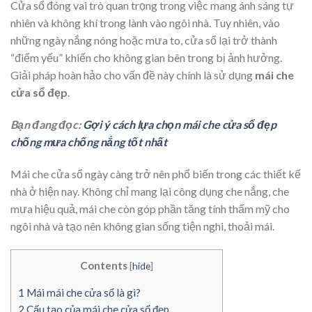
Cửa sổ đóng vai trò quan trọng trong việc mang ánh sáng tự
nhiên và không khí trong lành vào ngôi nhà. Tuy nhiên, vào
những ngày nắng nóng hoặc mưa to, cửa sổ lại trở thành
“điểm yếu” khiến cho không gian bên trong bị ảnh hưởng.
Giải pháp hoàn hảo cho vấn đề này chính là sử dụng
mái che
cửa sổ đẹp
.
Bạn đang đọc:
Gợi ý cách lựa chọn mái che cửa sổ đẹp
chống mưa chống nắng tốt nhất
Mái che cửa sổ ngày càng trở nên phổ biến trong các thiết kế
nhà ở hiện nay. Không chỉ mang lại công dụng che nắng, che
mưa hiệu quả, mái che còn góp phần tăng tính thẩm mỹ cho
ngôi nhà và tạo nên không gian sống tiện nghi, thoải mái.
Contents
[
hide
]
1
Mái mái che cửa sổ là gì?
2
Cấu tạo của mái che cửa sổ đẹp