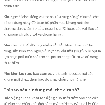
chính sau:
Khung mái che:
đóng vai trò như “xương sống” của mái che,
có tác dụng nâng đỡ toàn bộ phần mái. Khung mái che
thường được làm từ sắt, inox, nhựa PC hoặc các vật liệu có
khả năng chịu lực tốt và chống han gỉ.
Mái che:
có thể sử dụng nhiều vật liệu khác nhau như bê
tông, sắt, kính, tôn, ngói, vải bạt hay vật liệu giả gỗ. Vải bạt là
lựa chọn phổ biến nhất do chi phí thi công tối ưu và dễ dàng
thực hiện.
Phụ kiện lắp ráp:
bao gồm ốc vít, thanh nẹp, đầu nối các
khung mái che… đảm bảo độ chắc chắn cho mái che.
Tại sao nên sử dụng mái che cửa sổ?
Bảo vệ ngôi nhà khỏi tác động của thời tiết:
Mái che cửa
sổ giúp che chắn khỏi ánh nắng mặt trời gay gắt, tia UV độc