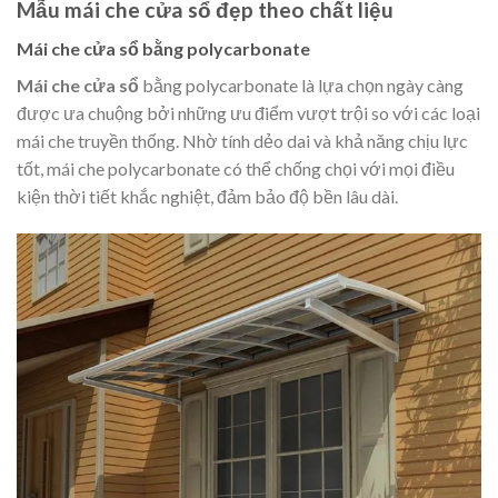
Mẫu mái che cửa sổ đẹp theo chất liệu
Mái che cửa sổ bằng polycarbonate
Mái che cửa sổ
bằng polycarbonate là lựa chọn ngày càng
được ưa chuộng bởi những ưu điểm vượt trội so với các loại
mái che truyền thống. Nhờ tính dẻo dai và khả năng chịu lực
tốt, mái che polycarbonate có thể chống chọi với mọi điều
kiện thời tiết khắc nghiệt, đảm bảo độ bền lâu dài.