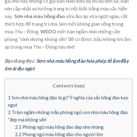
gái nhỏ hay những cô gái tuổi teen điệu đà thì đã đến lúc bạn
nên cập nhật xu hướng trang trí nội thất bằng màu sắc hiện
nay.
Sơn nhà màu hồng đào
vừa ấm áp vừa ngọt ngào, rất
thích hợp để trang trí nhà, làm mới không gian sống trong
mùa Thu – Đông.
WEDO
mời bạn ngắm nhìn những căn
phòng “xinh nhưng không sến” để có được bầu không khí ấm
áp trong mùa Thu – Đông này nhé!
Bạn đang đọc:
Sơn nhà màu hồng đào hóa phép tổ ấm đầy
êm ái dịu ngọt
Contents
[
hide
]
1
Sơn nhà màu hồng đào là gì? Ý nghĩa của sắc hồng đào kẹo
ngọt
2
Trộm ngắm những mẫu phòng ngủ sơn nhà màu hồng đào
“đẹp mà không sến’
2.1
Phòng ngủ màu hồng đào đẹp nhẹ nhàng
2.2
Phòng ngủ màu hồng đào cho người lớn