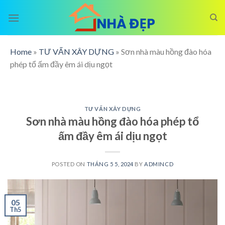
Skip
to
content
Home
»
TƯ VẤN XÂY DỰNG
»
Sơn nhà màu hồng đào hóa
phép tổ ấm đầy êm ái dịu ngọt
TƯ VẤN XÂY DỰNG
Sơn nhà màu hồng đào hóa phép tổ
ấm đầy êm ái dịu ngọt
POSTED ON
THÁNG 5 5, 2024
BY
ADMINCD
05
Th5