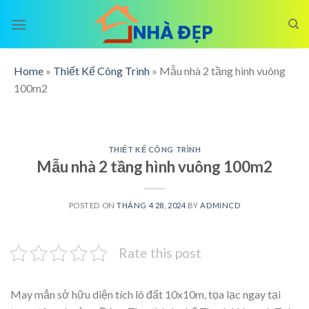
Skip
to
content
Home
»
Thiết Kế Công Trình
»
Mẫu nhà 2 tầng hình vuông
100m2
THIẾT KẾ CÔNG TRÌNH
Mẫu nhà 2 tầng hình vuông 100m2
POSTED ON
THÁNG 4 28, 2024
BY
ADMINCD
Rate this post
May mắn sở hữu diện tích lô đất 10x10m, tọa lạc ngay tại