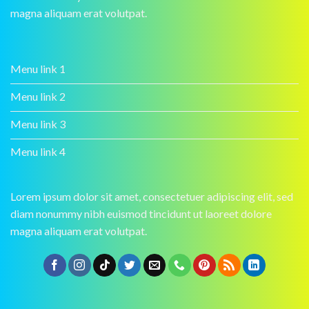
magna aliquam erat volutpat.
Menu link 1
Menu link 2
Menu link 3
Menu link 4
Lorem ipsum dolor sit amet, consectetuer adipiscing elit, sed
diam nonummy nibh euismod tincidunt ut laoreet dolore
magna aliquam erat volutpat.