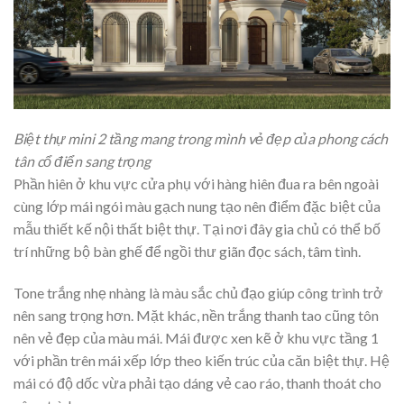
Biệt thự mini 2 tầng mang trong mình vẻ đẹp của phong cách
tân cổ điển sang trọng
Phần hiên ở khu vực cửa phụ với hàng hiên đua ra bên ngoài
cùng lớp mái ngói màu gạch nung tạo nên điểm đặc biệt của
mẫu thiết kế nội thất biệt thự. Tại nơi đây gia chủ có thể bố
trí những bộ bàn ghế để ngồi thư giãn đọc sách, tâm tình.
Tone trắng nhẹ nhàng là màu sắc chủ đạo giúp công trình trở
nên sang trọng hơn. Mặt khác, nền trắng thanh tao cũng tôn
nên vẻ đẹp của màu mái. Mái được xen kẽ ở khu vực tầng 1
với phần trên mái xếp lớp theo kiến trúc của căn biệt thự. Hệ
mái có độ dốc vừa phải tạo dáng vẻ cao ráo, thanh thoát cho