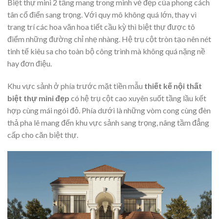
Biệt thự mini 2 tầng mang trong mình vẻ đẹp của phong cách
tân cổ điển sang trọng. Với quy mô không quá lớn, thay vì
trang trí các hoa văn hoa tiết cầu kỳ thì biệt thự được tô
điểm những đường chỉ nhẹ nhàng. Hệ trụ cột tròn tạo nên nét
tinh tế kiêu sa cho toàn bộ công trình mà không quá nặng nề
hay đơn điệu.
Khu vực sảnh ở phía trước mặt tiền mẫu
thiết kế nội thất
biệt thự mini đẹp
có hệ trụ cột cao xuyên suốt tầng lầu kết
hợp cùng mái ngói đỏ. Phía dưới là những vòm cong cùng đèn
thả pha lê mang đến khu vực sảnh sang trọng, nâng tầm đẳng
cấp cho căn biệt thự.