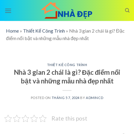
Skip
to
content
Home
»
Thiết Kế Công Trình
»
Nhà 3 gian 2 chái là gì? Đặc
điểm nổi bật và những mẫu nhà đẹp nhất
THIẾT KẾ CÔNG TRÌNH
Nhà 3 gian 2 chái là gì? Đặc điểm nổi
bật và những mẫu nhà đẹp nhất
POSTED ON
THÁNG 5 7, 2024
BY
ADMINCD
Rate this post