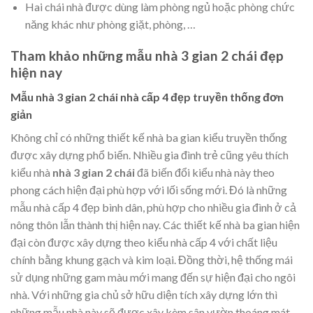
Hai chái nhà được dùng làm phòng ngủ hoặc phòng chức
năng khác như phòng giặt, phòng, …
Tham khảo những mẫu nhà 3 gian 2 chái đẹp
hiện nay
Mẫu nhà 3 gian 2 chái nhà cấp 4 đẹp truyền thống đơn
giản
Không chỉ có những thiết kế nhà ba gian kiểu truyền thống
được xây dựng phổ biến. Nhiều gia đình trẻ cũng yêu thích
kiểu nhà
nhà 3 gian 2 chái
đã biến đổi kiểu nhà này theo
phong cách hiện đại phù hợp với lối sống mới. Đó là những
mẫu nhà cấp 4 đẹp bình dân, phù hợp cho nhiều gia đình ở cả
nông thôn lẫn thành thị hiện nay. Các thiết kế nhà ba gian hiện
đại còn được xây dựng theo kiểu nhà cấp 4 với chất liệu
chính bằng khung gạch và kim loại. Đồng thời, hệ thống mái
sử dụng những gam màu mới mang đến sự hiện đại cho ngôi
nhà. Với những gia chủ sở hữu diện tích xây dựng lớn thì
những mẫu nhà này sẽ được xây kèm sân vườn thoáng mát,