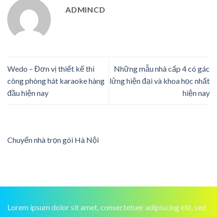
ADMINCD
Wedo – Đơn vị thiết kế thi
Những mẫu nhà cấp 4 có gác
công phòng hát karaoke hàng
lửng hiện đại và khoa học nhất
đầu hiện nay
hiện nay
Chuyển nhà trọn gói Hà Nội
Lorem ipsum dolor sit amet, consectetuer adipiscing elit, sed