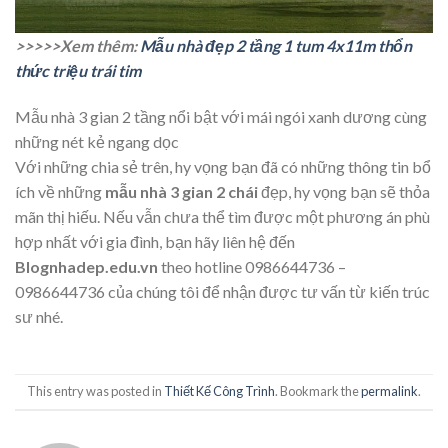
>>>>>Xem thêm:
Mẫu nhà đẹp 2 tầng 1 tum 4x11m thổn
thức triệu trái tim
Mẫu nhà 3 gian 2 tầng nổi bật với mái ngói xanh dương cùng
những nét kẻ ngang dọc
Với những chia sẻ trên, hy vọng bạn đã có những thông tin bổ
ích về những
mẫu nhà 3 gian 2 chái
đẹp, hy vọng bạn sẽ thỏa
mãn thị hiếu. Nếu vẫn chưa thể tìm được một phương án phù
hợp nhất với gia đình, bạn hãy liên hệ đến
Blognhadep.edu.vn
theo hotline 0986644736 –
0986644736 của chúng tôi để nhận được tư vấn từ kiến trúc
sư nhé.
This entry was posted in
Thiết Kế Công Trình
. Bookmark the
permalink
.