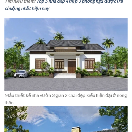
Tìm hiểu thêm:
Top 5 nhà cấp 4 đẹp 3 phòng ngủ được ưa
chuộng nhất hiện nay
Mẫu thiết kế nhà vườn 3 gian 2 chái đẹp kiểu hiện đại ở nông
thôn