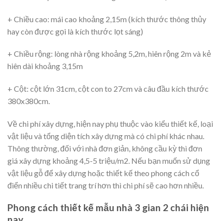
+ Chiều cao: mái cao khoảng 2,15m (kích thước thông thủy
hay còn được gọi là kích thước lọt sáng)
+ Chiều rộng: lòng nhà rộng khoảng 5,2m, hiên rộng 2m và kẻ
hiên dài khoảng 3,15m
+ Cột: cột lớn 31cm, cột con to 27cm và câu đầu kích thước
380x380cm.
Về chi phí xây dựng, hiện nay phụ thuộc vào kiểu thiết kế, loại
vật liệu và tổng diện tích xây dựng mà có chi phí khác nhau.
Thông thường, đối với nhà đơn giản, không cầu kỳ thì đơn
giá xây dựng khoảng 4,5-5 triệu/m2. Nếu bạn muốn sử dụng
vật liệu gỗ để xây dựng hoặc thiết kế theo phong cách cổ
điển nhiều chi tiết trang trí hơn thì chi phí sẽ cao hơn nhiều.
Phong cách thiết kế mẫu nhà 3 gian 2 chái hiện
nay