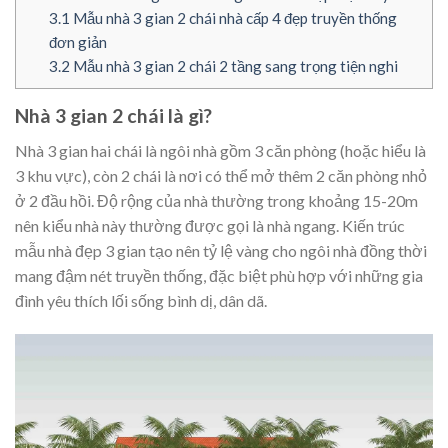
3.1
Mẫu nhà 3 gian 2 chái nhà cấp 4 đẹp truyền thống
đơn giản
3.2
Mẫu nhà 3 gian 2 chái 2 tầng sang trọng tiện nghi
Nhà 3 gian 2 chái là gì?
Nhà 3 gian hai chái là ngôi nhà gồm 3 căn phòng (hoặc hiểu là
3 khu vực), còn 2 chái là nơi có thể mở thêm 2 căn phòng nhỏ
ở 2 đầu hồi. Độ rộng của nhà thường trong khoảng 15-20m
nên kiểu nhà này thường được gọi là nhà ngang. Kiến trúc
mẫu nhà đẹp 3 gian tạo nên tỷ lệ vàng cho ngôi nhà đồng thời
mang đậm nét truyền thống, đặc biệt phù hợp với những gia
đình yêu thích lối sống bình dị, dân dã.