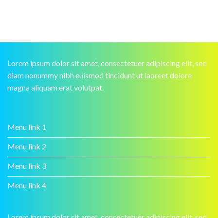
Lorem ipsum dolor sit amet, consectetuer adipiscing elit, sed
diam nonummy nibh euismod tincidunt ut laoreet dolore
magna aliquam erat volutpat.
Menu link 1
Menu link 2
Menu link 3
Menu link 4
Lorem ipsum dolor sit amet, consectetuer adipiscing elit, sed