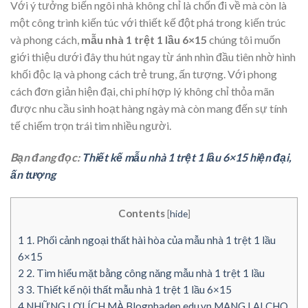
Với ý tưởng biến ngôi nhà không chỉ là chốn đi về mà còn là
một công trình kiến túc với thiết kế đột phá trong kiến trúc
và phong cách,
mẫu nhà 1 trệt 1 lầu 6×15
chúng tôi muốn
giới thiệu dưới đây thu hút ngay từ ánh nhìn đầu tiên nhờ hình
khối độc lạ và phong cách trẻ trung, ấn tượng. Với phong
cách đơn giản hiện đại, chi phí hợp lý không chỉ thỏa mãn
được nhu cầu sinh hoạt hàng ngày mà còn mang đến sự tính
tế chiếm trọn trái tim nhiều người.
Bạn đang đọc:
Thiết kế mẫu nhà 1 trệt 1 lầu 6×15 hiện đại,
ấn tượng
Contents
[
hide
]
1
1. Phối cảnh ngoại thất hài hòa của mẫu nhà 1 trệt 1 lầu
6×15
2
2. Tìm hiểu mặt bằng công năng mẫu nhà 1 trệt 1 lầu
3
3. Thiết kế nội thất mẫu nhà 1 trệt 1 lầu 6×15
4
NHỮNG LỢI ÍCH MÀ Blognhadep.edu.vn MANG LẠI CHO