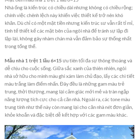
Nhà ống là kiến trúc có chiều dài nhưng không có chiều rộng;
chính việc chênh lệch này khiến việc thiết kế trở nên khó
khăn. Dù chỉ có một mặt tiền nhưng kiến trúc sư vẫn rất tỉ mỉ,
tinh tế thiết kế các mặt bên của ngôi nhà để tránh sự lặp đi
lặp lại, không gây nhàm chán mà vẫn đảm bảo sự thống nhất
trong tổng thể.
Mẫu nhà 1 trệt 1 lầu 6×15
ưu tiên tối đa sự thông thoáng và
dễ chịu cho cuộc sống. Giữa sắc xanh của thiên nhiên, ngôi
nhà sở hữu cho mình màu ghi xám làm chủ đạo, lấy các chi tiết
màu trắng làm điểm nhấn. Đây đều là những gam màu trẻ
trung, thời thượng, mang lại cảm giác mới mẻ và tràn ngập
năng lượng tích cực cho cả căn nhà. Ngoài ra, các tone màu
trung tính như thế này còn mang lại cho căn nhà nét đơn giản,
khỏe khoắn và đặc biệt dễ kết hợp với các gam màu khác.