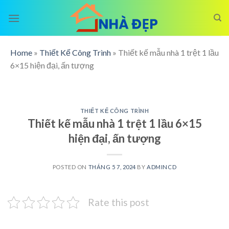
Skip
to
content
Home
»
Thiết Kế Công Trình
»
Thiết kế mẫu nhà 1 trệt 1 lầu
6×15 hiện đại, ấn tượng
THIẾT KẾ CÔNG TRÌNH
Thiết kế mẫu nhà 1 trệt 1 lầu 6×15
hiện đại, ấn tượng
POSTED ON
THÁNG 5 7, 2024
BY
ADMINCD
Rate this post