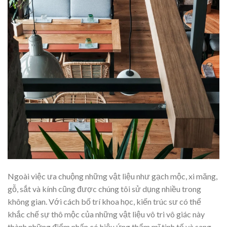
Ngoài việc ưa chuộng những vật liệu như gạch mộc, xi măng,
gỗ, sắt và kính cũng được chúng tôi sử dụng nhiều trong
không gian. Với cách bố trí khoa học, kiến trúc sư có thể
khắc chế sự thô mộc của những vật liệu vô tri vô giác này
thành những điểm nhấn có hiệu ứng thẩm mĩ tinh tế và sang