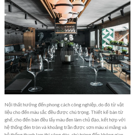
Nội thất hướng đến phong cách công nghiệp, do đó từ vật
liệu cho đến màu sắc đều được chú trọng. Thiết kế bàn từ
ghế, cho đến bàn đều lấy màu đen làm chủ đạo, kết hợp với
hệ thống đèn tròn và khoảng trần được sơn màu xi măng và
hệ thống thanh lam thi công dọc, chú trọng đến không gian