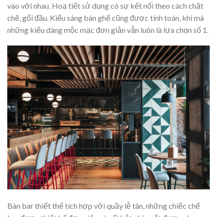
vào với nhau. Hoạ tiết sử dụng có sự kết nối theo cách chặt
chẽ, gối đầu. Kiểu sáng bàn ghế cũng được tính toán, khi mà
những kiểu dáng mộc mạc đơn giản vẫn luôn là lựa chọn số 1.
Bàn bar thiết thế tích hợp với quầy lễ tân, những chiếc chế