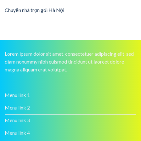
Chuyển nhà trọn gói Hà Nội
Lorem ipsum dolor sit amet, consectetuer adipiscing elit, sed
diam nonummy nibh euismod tincidunt ut laoreet dolore
magna aliquam erat volutpat.
Menu link 1
Menu link 2
Menu link 3
Menu link 4