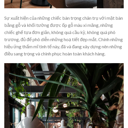
Sự xuất hiện của những chiếc bàn trọng chân trụ với mặt bàn
bằng gỗ và khối tường được ốp gỗ màu xi măng, những
chiếc ghế tựa đơn giản, không quá cầu kỳ, không quá phô
trương, đủ để phô diễn những hoạ tiết đẹp mắt. Chính những
hiệu ứng thẩm mĩ tinh tế này, đã và đang xây dựng nên những
điều sang trọng và chinh phục hoàn toàn khách hàng.