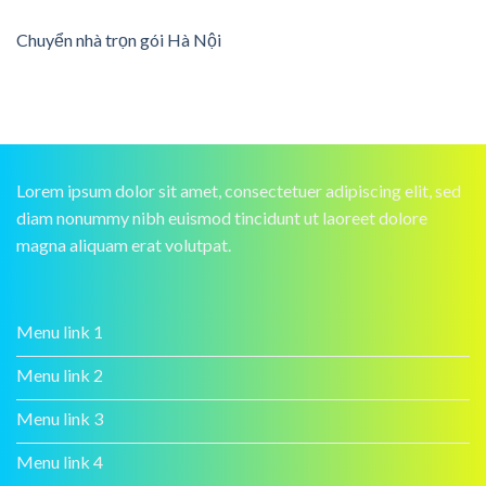
Chuyển nhà trọn gói Hà Nội
Lorem ipsum dolor sit amet, consectetuer adipiscing elit, sed
diam nonummy nibh euismod tincidunt ut laoreet dolore
magna aliquam erat volutpat.
Menu link 1
Menu link 2
Menu link 3
Menu link 4